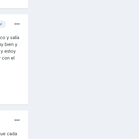
or
co y salía
uy bien y
 y estoy
 con el
que cada