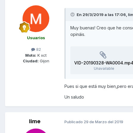
En 29/3/2019 a las 17:06,
li
Muy buenas! Creo que he conseg
opináis.
Usuarios
82
Moto:
K xct
Ciudad:
Gijon
VID-20190328-WA0004.mp
Unavailable
Pues si que está muy bien,pero er
Un saludo
lime
Publicado
29 de Marzo del 2019