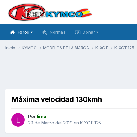
Foros
Normas
Donar
Inicio
KYMCO
MODELOS DE LA MARCA
K-XCT
K-XCT 125
Máxima velocidad 130kmh
Por
lime
29 de Marzo del 2019
en
K-XCT 125