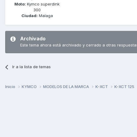
Moto:
Kymco superdink
300
Ciudad:
Malaga
Archivado
Este tema ahora está archivado y cerrado a otras respuesta
Ir a la lista de temas
Inicio
KYMCO
MODELOS DE LA MARCA
K-XCT
K-XCT 125