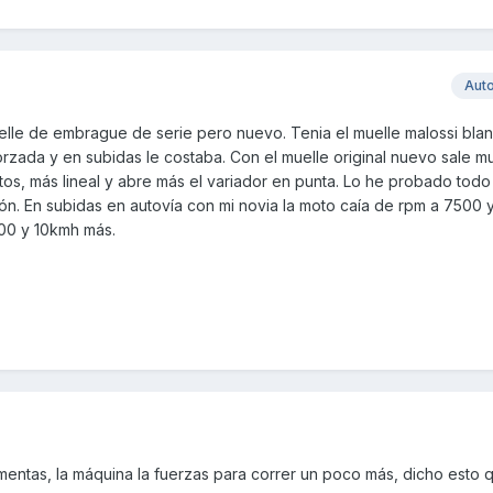
Aut
muelle de embrague de serie pero nuevo. Tenia el muelle malossi blan
orzada y en subidas le costaba. Con el muelle original nuevo sale m
os, más lineal y abre más el variador en punta. Lo he probado todo
n. En subidas en autovía con mi novia la moto caía de rpm a 7500 y
00 y 10kmh más.
ntas, la máquina la fuerzas para correr un poco más, dicho esto 