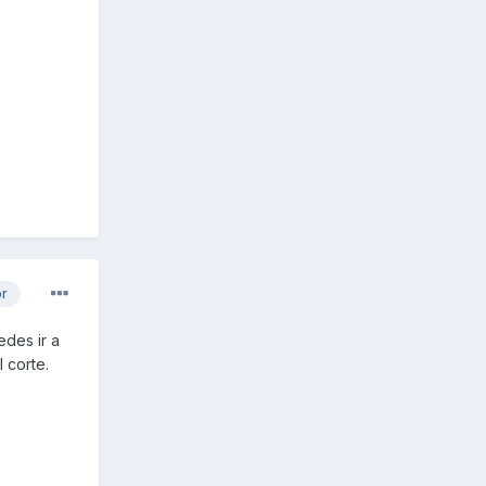
or
edes ir a
 corte.