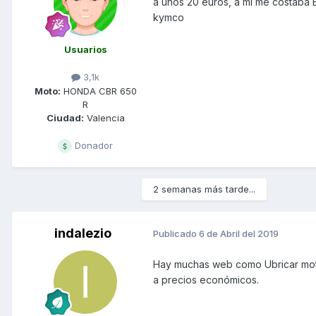
a unos 20 euros, a mi me costaba 
kymco
Usuarios
3,1k
Moto:
HONDA CBR 650
R
Ciudad:
Valencia
Donador
2 semanas más tarde...
indalezio
Publicado
6 de Abril del 2019
Hay muchas web como Ubricar moto
a precios económicos.