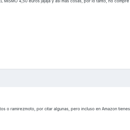
EL MISMO 4,50 euros jajaja y asi mas cosas, por lo tanto, no compr
s o ramirezmoto, por citar algunas, pero incluso en Amazon tiene