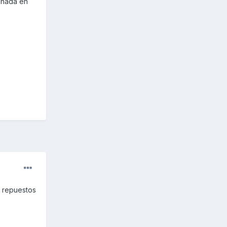
e nada en
s repuestos