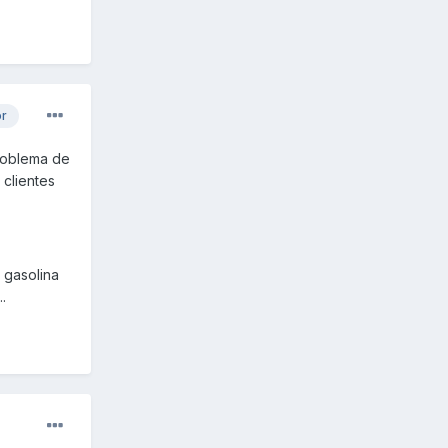
or
problema de
 clientes
 gasolina
.