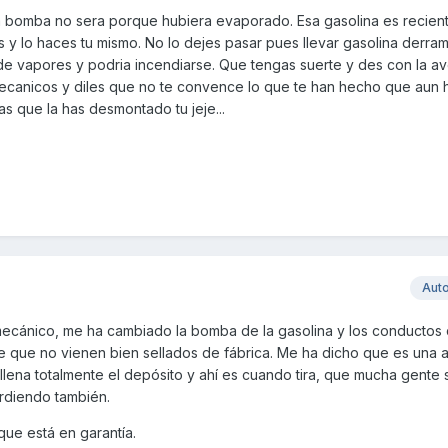
a bomba no sera porque hubiera evaporado. Esa gasolina es recien
 y lo haces tu mismo. No lo dejes pasar pues llevar gasolina derra
 vapores y podria incendiarse. Que tengas suerte y des con la ave
 mecanicos y diles que no te convence lo que te han hecho que aun 
as que la has desmontado tu jeje...
Aut
mecánico, me ha cambiado la bomba de la gasolina y los conductos 
 que no vienen bien sellados de fábrica. Me ha dicho que es una a
ena totalmente el depósito y ahí es cuando tira, que mucha gente s
rdiendo también.
ue está en garantía.