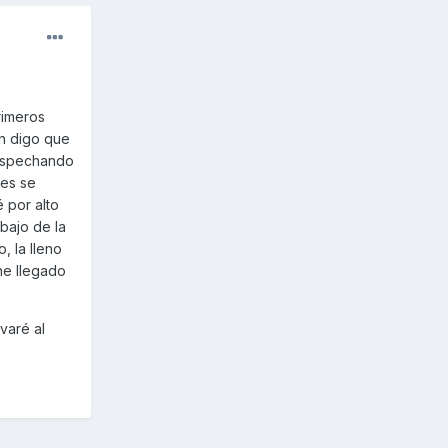
rimeros
én digo que
sospechando
ues se
 por alto
bajo de la
 la lleno
he llegado
varé al