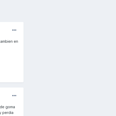
 cambien en
s de goma
y perdia