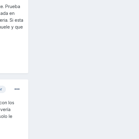
te. Prueba
mada en
ria. Si esta
huele y que
or
con los
vería
olo le