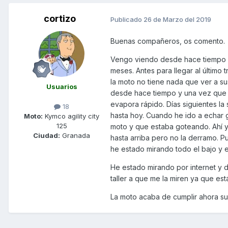
cortizo
Publicado
26 de Marzo del 2019
Buenas compañeros, os comento.
Vengo viendo desde hace tiempo q
meses. Antes para llegar al últim
la moto no tiene nada que ver a s
Usuarios
desde hace tiempo y una vez que 
evapora rápido. Días siguientes la 
18
hasta hoy. Cuando he ido a echar 
Moto:
Kymco agility city
125
moto y que estaba goteando. Ahí y
Ciudad:
Granada
hasta arriba pero no la derramo. 
he estado mirando todo el bajo y
He estado mirando por internet y d
taller a que me la miren ya que es
La moto acaba de cumplir ahora su