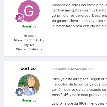
Gasolina de antes del cambio de l
cambiar manguitos son muy baratos
zona motor es peligroso. Desprende
en garantia llevala otra vez a los
le metan mano otra vez. No les dig
Usuarios
586
Moto:
SD 300 Agility
city 125
Ciudad:
Valencia
cortizo
Publicado
4 de Abril del 2019
Pues ya está arreglada, según el 
manguitos de la bomba ya que dice
común, que se detecta cuando se ll
echa 3-4€ y no lo nota pero va pe
Usuarios
La broma cuesta 180€, menos mal q