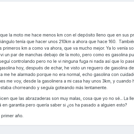
ue la moto me hace menos km con el depósito lleno que en sus p
o triángulo tenía que hacer unos 210km a ahora que hace 160. Tambi
us primeros km a como va ahora, que va mucho mejor. Ya lo venía 
vi un par de manchas debajo de la moto, pero como es gasolina p
seguí controlando pero no le vi ninguna fuga ni nada así que lo pasé
gasolina hoy, después de echar, he visto un reguero de gasolina de
a me he alarmado porque no era normal, echo gasolina con cuidado,
Pues me voy, desde la gasolinera a mi casa hay unos 3km, y cuando 
 estaba chorreando y seguía goteando más lentamente.
icen que las abrazaderas son muy malas, cosa que yo no sé... La lle
tá en garantía pero quería saber si ¿os ha pasado a alguien esto?
 primer año.