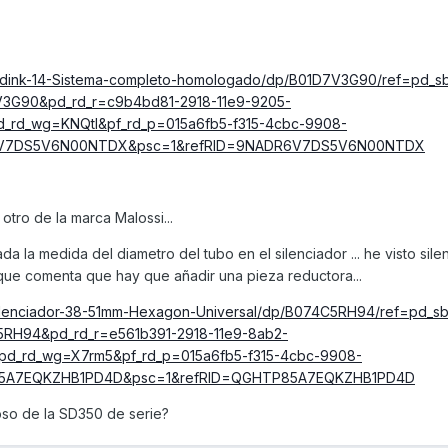
rdink-14-Sistema-completo-homologado/dp/B01D7V3G90/ref=pd_s
3G90&pd_rd_r=c9b4bd81-2918-11e9-9205-
_rd_wg=KNQtI&pf_rd_p=015a6fb5-f315-4cbc-9908-
6V7DS5V6N00NTDX&psc=1&refRID=9NADR6V7DS5V6N00NTDX
otro de la marca Malossi...
ada la medida del diametro del tubo en el silenciador ... he visto sil
ue comenta que hay que añadir una pieza reductora...
ilenciador-38-51mm-Hexagon-Universal/dp/B074C5RH94/ref=pd_sb
RH94&pd_rd_r=e561b391-2918-11e9-8ab2-
d_rd_wg=X7rm5&pf_rd_p=015a6fb5-f315-4cbc-9908-
85A7EQKZHB1PD4D&psc=1&refRID=QGHTP85A7EQKZHB1PD4D
ioso de la SD350 de serie?