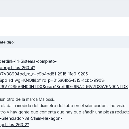
ale
dijo:
perdink-14-Sistema-completo-
ef=pd_sbs_263_4?
D7V3G90&pd_rd_r=c9b4bd81-2918-11e9-9205-
pd_rd_wg=KNQtI&pf_rd_p=015a6fb5-f315-4cbc-9908-
DR6V7DS5V6N00NTDX&psc=1&refRID=9NADR6V7DS5V6N00NTDX
un otro de la marca Malossi...
rolada la medida del diametro del tubo en el silenciador ... he visto
tro y hay gente que comenta que hay que añadir una pieza reductor
-Silenciador-38-51mm-Hexagon-
=pd_sbs_263_2?