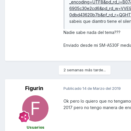
_encoding=UTF8&pd_rd_i=B07
6905c30e2cd6&pd_rd_w=VVE9L
0dbd43620b7b&pf_rd_r=QGH
sabeis que diamtro tiene el sil
Nadie sabe nada del tema???
Enviado desde mi SM-A530F media
2 semanas más tarde...
Figurin
Publicado
14 de Marzo del 2019
Ok pero lo quiero que no tengamo
2017 pero no tengo manera de enc
Usuarios