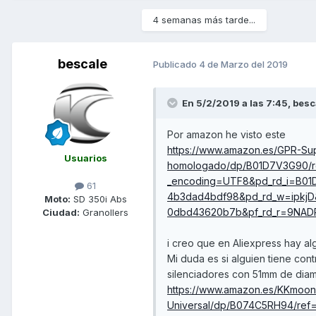
4 semanas más tarde...
bescale
Publicado
4 de Marzo del 2019
En 5/2/2019 a las 7:45,
besc
Por amazon he visto este
https://www.amazon.es/GPR-Su
Usuarios
homologado/dp/B01D7V3G90/r
_encoding=UTF8&pd_rd_i=B01
61
4b3dad4bdf98&pd_rd_w=ipkjD&
Moto:
SD 350i Abs
0dbd43620b7b&pf_rd_r=9NA
Ciudad:
Granollers
i creo que en Aliexpress hay alg
Mi duda es si alguien tiene cont
silenciadores con 51mm de diam
https://www.amazon.es/KKmoon
Universal/dp/B074C5RH94/ref