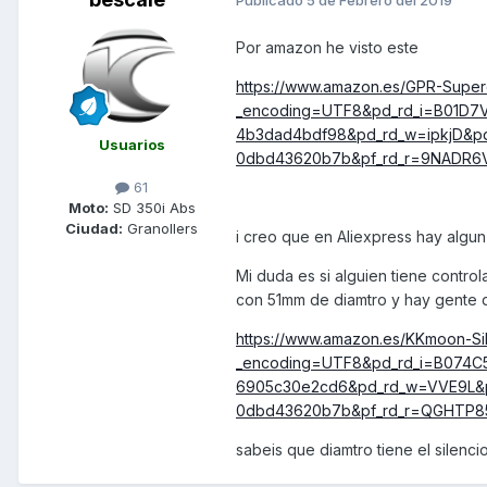
Publicado
5 de Febrero del 2019
Por amazon he visto este
https://www.amazon.es/GPR-Supe
_encoding=UTF8&pd_rd_i=B01D7V
4b3dad4bdf98&pd_rd_w=ipkjD&pd
Usuarios
0dbd43620b7b&pf_rd_r=9NADR
61
Moto:
SD 350i Abs
Ciudad:
Granollers
i creo que en Aliexpress hay algun 
Mi duda es si alguien tiene control
con 51mm de diamtro y hay gente q
https://www.amazon.es/KKmoon-S
_encoding=UTF8&pd_rd_i=B074C5
6905c30e2cd6&pd_rd_w=VVE9L&p
0dbd43620b7b&pf_rd_r=QGHTP
sabeis que diamtro tiene el silenc