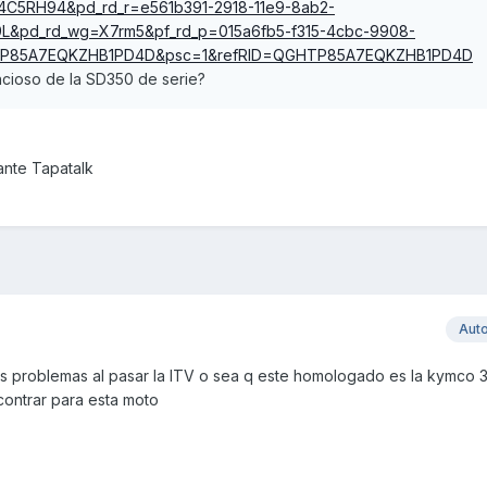
4C5RH94&pd_rd_r=e561b391-2918-11e9-8ab2-
&pd_rd_wg=X7rm5&pf_rd_p=015a6fb5-f315-4cbc-9908-
TP85A7EQKZHB1PD4D&psc=1&refRID=QGHTP85A7EQKZHB1PD4D
encioso de la SD350 de serie?
nte Tapatalk
Aut
s problemas al pasar la ITV o sea q este homologado es la kymco 
ontrar para esta moto