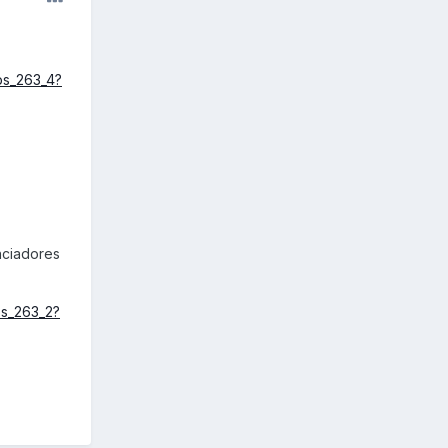
bs_263_4?
enciadores
s_263_2?