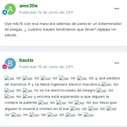
amx30e
Publicado
19 de Junio del 2011
Oye mik74 con esa mascara ademas de parecer un exterminador
de plagas, ¿ cuantos baules tendriamos que llevar?Jajajaja Un
saludo
bautis
Publicado
19 de Junio del 2011
:lol:
:lol:
:lol:
:lol:
:lol: ¡¡¡ que pedazo
de monstruo !!! y se llama ingeniero electro-mecánico,
:lol:
:lol:
no se ha electrocutado de milagro
:lol:
:lol:
y encima está esperando a que alguien le
compre la patente
:lol:
:lol:
:lol: por favor,que
alguien lo mueva a chistes en el bar
:lol:
:lol:
:lol:
:lol:
:lol:
:lol:
:lol: