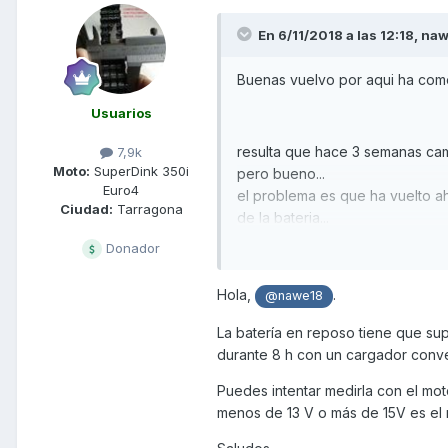
En 6/11/2018 a las 12:18,
naw
Buenas vuelvo por aqui ha come
Usuarios
resulta que hace 3 semanas cam
7,9k
Moto:
SuperDink 350i
pero bueno...
Euro4
el problema es que ha vuelto ah
Ciudad:
Tarragona
de la bateria...
Donador
esta mañana he medido la bateri
Hola,
.
@nawe18
creeis que es la bateria que es
La batería en reposo tiene que supe
grave como el alternador?¿
durante 8 h con un cargador conven
alguna manera de descartar el 
Puedes intentar medirla con el mot
ya que el regulador lo descar
menos de 13 V o más de 15V es el 
de nuevo