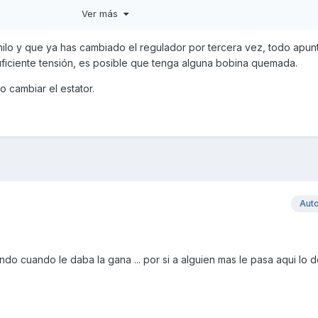
 12, 5 y 12,10 con las luces
Ver más
 hilo y que ya has cambiado el regulador por tercera vez, todo apun
 suficiente tensión, es posible que tenga alguna bobina quemada.
o cambiar el estator.
Aut
ando cuando le daba la gana ... por si a alguien mas le pasa aqui lo d