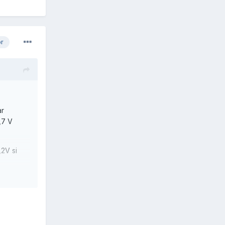
or
ar
,7 V
,2V si