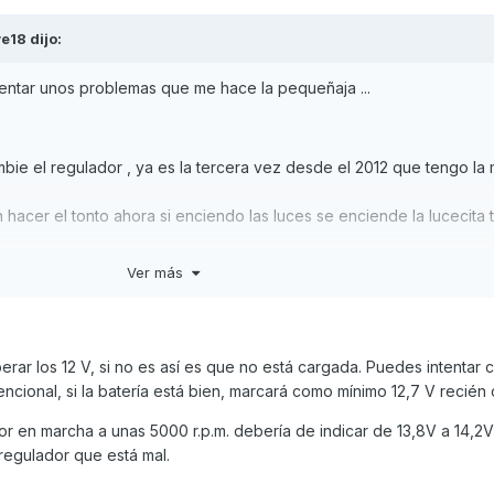
e18
dijo:
ntar unos problemas que me hace la pequeñaja ...
bie el regulador , ya es la tercera vez desde el 2012 que tengo la
 hacer el tonto ahora si enciendo las luces se enciende la lucecita
Ver más
a y me da 11,78v y si enciendo las luces baja un poco a 11,4v
ta en las ultimas?¿ tiene unos 3 años mas o menos , o tal vez sea al
rar los 12 V, si no es así es que no está cargada. Puedes intentar c
cional, si la batería está bien, marcará como mínimo 12,7 V recién
alternador?¿
or en marcha a unas 5000 r.p.m. debería de indicar de 13,8V a 14,2V
to por que se cambio nuevo hace solo 3 semanas y dudo que haya 
regulador que está mal.