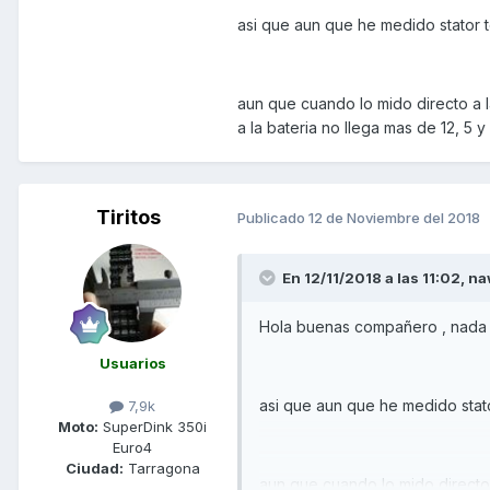
asi que aun que he medido stator t
aun que cuando lo mido directo a la
a la bateria no llega mas de 12, 5 y
Tiritos
Publicado
12 de Noviembre del 2018
En 12/11/2018 a las 11:02,
na
Hola buenas compañero , nada b
Usuarios
asi que aun que he medido stato
7,9k
Moto:
SuperDink 350i
Euro4
Ciudad:
Tarragona
aun que cuando lo mido directo a