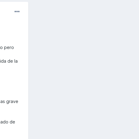
to pero
ida de la
mas grave
cado de