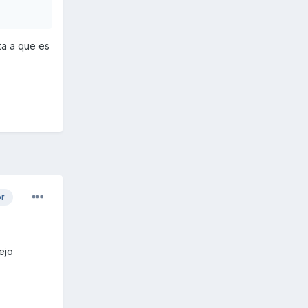
ta a que es
or
ejo