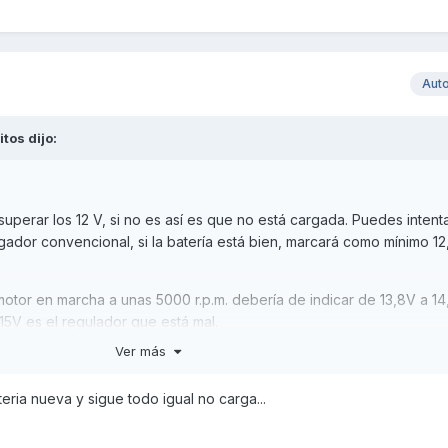
Aut
itos
dijo:
superar los 12 V, si no es así es que no está cargada. Puedes intent
gador convencional, si la batería está bien, marcará como mínimo 12
motor en marcha a unas 5000 r.p.m. debería de indicar de 13,8V a 14
5V es el regulador que está mal.
Ver más
ria nueva y sigue todo igual no carga...