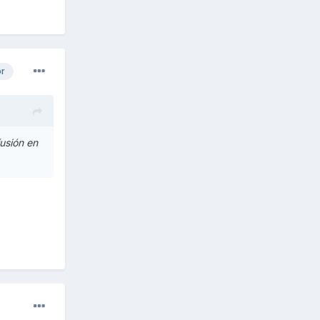
or
usión en