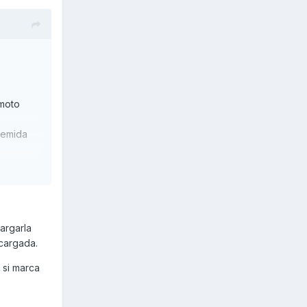
 moto
 temida
go mas
argarla
 cargada.
 si marca
cascado