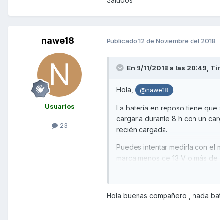
Saludos
pd: es la
SD
300i
nawe18
Publicado
12 de Noviembre del 2018
En 9/11/2018 a las 20:49,
Tir
Hola,
.
@nawe18
Usuarios
La batería en reposo tiene que 
cargarla durante 8 h con un car
23
recién cargada.
Puedes intentar medirla con el 
marca menos de 13 V o más de 1
Saludos
Hola buenas compañero , nada bate