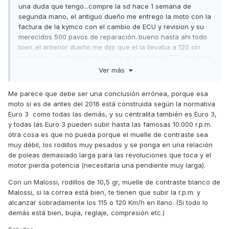
una duda que tengo...compre la sd hace 1 semana de
segunda mano, el antiguo dueño me entrego la moto con la
factura de la kymco con el cambio de ECU y revision y su
merecidos 500 pavos de reparación..bueno hasta ahi todo
bien..el anterior dueño me dijo que el la llevaba a 120 sin
problemas..ahora la cosa es que al cambiar la ECU no pasa
de 9000 vueltas y 100 km/h e estado leyendo por el foro y
Ver más
hay comentarios de todo tipo pero e sacado en conclusión
de que es normal que segun la normativa euro3 estan
Me parece que debe ser una conclusión errónea, porque esa
todas capadas a esas vueltas..ahora mi duda es la
moto si es de antes del 2016 está construida según la normativa
siguiente...si le pongo un variador malossi con sus rodillos
Euro 3 como todas las demás, y su centralita también es Euro 3,
que e visto en recambios calleja que lo venden, ganare al
y todas las Euro 3 pueden subir hasta las famosas 10.000 r.p.m.
cambiar la modalidad de trasmisión que a 9000 vueltas que
otra cosa es que no pueda porque el muelle de contraste sea
esta capada coja algo mas de 100km/h...????? no quiero
muy débil, los rodillos muy pesados y se ponga en una relación
ponerla a 140 pero si que pueda en llano tranquilamente
de poleas demasiado larga para las revoluciones que toca y el
llegar a los 120KM/h. Muchas gracias y gran foro el
motor pierda potencia (necesitaría una pendiente muy larga).
nuestro!!!!
Con un Malossi, rodillos de 10,5 gr, muelle de contraste blanco de
Malossi, si la correa está bien, te tienen que subir la r.p.m. y
alcanzar sobradamente los 115 o 120 Km/h en llano. (Si todo lo
demás está bien, bujía, reglaje, compresión etc.)