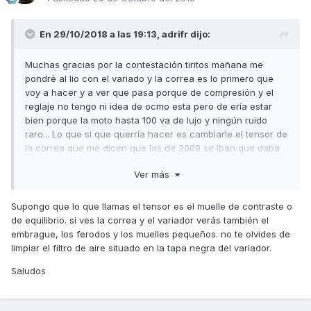
En 29/10/2018 a las 19:13,
adrifr
dijo:
Muchas gracias por la contestación tiritos mañana me
pondré al lio con el variado y la correa es lo primero que
voy a hacer y a ver que pasa porque de compresión y el
reglaje no tengo ni idea de ocmo esta pero de ería estar
bien porque la moto hasta 100 va de lujo y ningún ruido
raro... Lo que si que querría hacer es cambiarle el tensor de
la correa que me dicen que las de 2009 se iban que daba
gusto... Gracias por todo
Ver más
Enviado desde mi CLT-L09 mediante Tapatalk
Supongo que lo que llamas el tensor es el muelle de contraste o
de equilibrio. si ves la correa y el variador verás también el
embrague, los ferodos y los muelles pequeños. no te olvides de
limpiar el filtro de aire situado en la tapa negra del variador.
Saludos