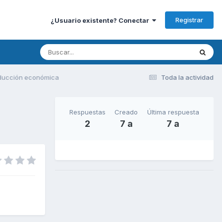
Registrar
¿Usuario existente? Conectar
nducción económica
Toda la actividad
Respuestas
Creado
Última respuesta
2
7 a
7 a