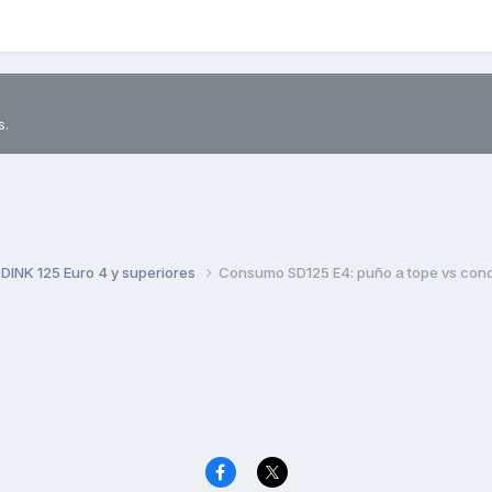
s.
DINK 125 Euro 4 y superiores
Consumo SD125 E4: puño a tope vs co