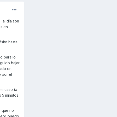
 al día son
as en
sito hasta
o para lo
guido bajar
jado en
 por el
mi caso (a
s 5 minutos
o que no
áneo) puedo