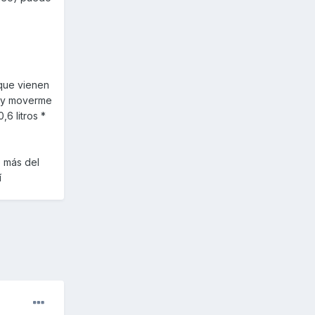
 que vienen
o y moverme
6 litros *
 más del
í