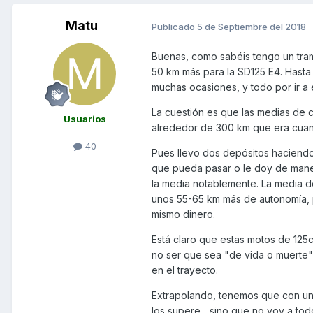
Matu
Publicado
5 de Septiembre del 2018
Buenas, como sabéis tengo un tramo
50 km más para la SD125 E4. Hasta
muchas ocasiones, y todo por ir a
La cuestión es que las medias de 
Usuarios
alrededor de 300 km que era cuand
40
Pues llevo dos depósitos haciendo
que pueda pasar o le doy de maner
la media notablemente. La media de
unos 55-65 km más de autonomía, p
mismo dinero.
Está claro que estas motos de 12
no ser que sea "de vida o muerte"
en el trayecto.
Extrapolando, tenemos que con un
los supere... sino que no voy a t