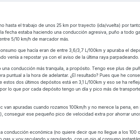
 hasta el trabajo de unos 25 km por trayecto (ida/vuelta) por tanto,
 la fecha estaba haciendo una conducción agresiva, puño a todo g
 entre 5/10 km/h de marcador más.
consumo que hacía eran de entre 3,6/3,7 L/100km y apuraba el depó
o venía a repostar ya con el aviso de la última raya parpadeando.
 una conducción más tranquila, a propósito. Tengo ese plus de puñ
a puntual a la hora de adelantar. ¿El resultado? Pues que he conse
 estos dos últimos depósitos está en 3,1 L/100km y eso se ha refle
or lo que por cada depósito tengo un día y pico más de transporte
5cc van apuradas cuando rozamos 100km/h y no merece la pena, en 
), conseguir ese pequeño pico de velocidad extra por ahorrar uno
a conducción económica (no quiere decir que no llegue a los 100 
odo gas y voy reculando y regulando, con un ojo al consumo instant