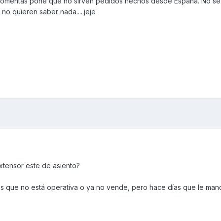
 comentas pone que no sirven pedidos hechos desde España. No se
no quieren saber nada.....jeje
nnWe reject all orders from Spain ，Sp
s ，We will cancel directly 。
We reject all orders from Spain ，Spanis
anish customers please do not place orders ，We will cancel directly 
xtensor este de asiento?
 es que no está operativa o ya no vende, pero hace días que le mand