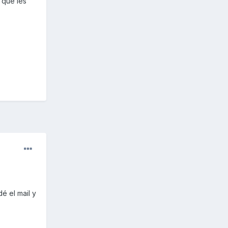
 que les
anish
h customers
。
é el mail y