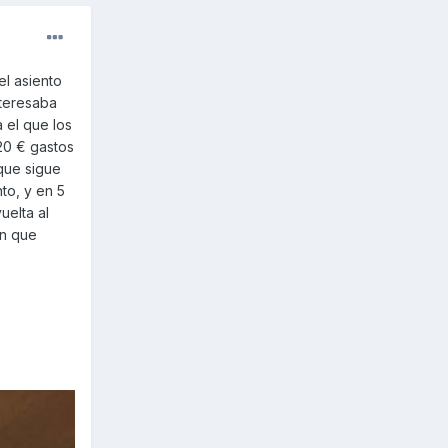
el asiento
nteresaba
 el que los
20 € gastos
 que sigue
to, y en 5
uelta al
en que