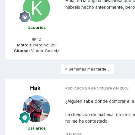
Hola, en la pagina taiwanesa que
habréis hecho anteriormente, pero 
customers please do not place order
please do not place
Usuarios
We reject all orders from Spain ，Sp
12
Moto:
superdink 125i
Ciudad:
Vitoria-Gasteiz
4 semanas más tarde...
Hak
Publicado
24 de Octubre del 2018
¿Alguien sabe donde comprar el e
La dirección de mail esa, no se si
no me ha contestado.
Usuarios
Saludos.