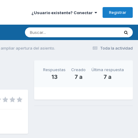
Registrar
¿Usuario existente? Conectar
ampliar apertura del asiento.
Toda la actividad
Respuestas
Creado
Última respuesta
13
7 a
7 a