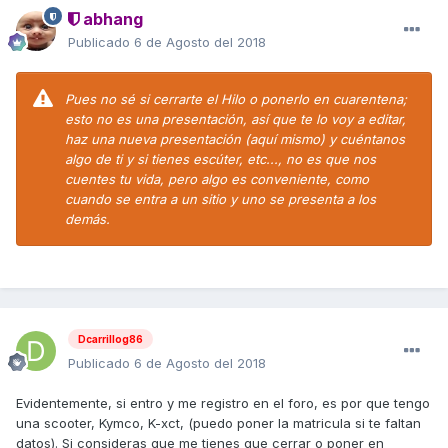
abhang
Publicado
6 de Agosto del 2018
Pues no sé si cerrarte el Hilo o ponerlo en cuarentena;
esto no es una presentación, así que te lo voy a editar,
haz una nueva presentación (aquí mismo) y cuéntanos
algo de ti y si tienes escúter, etc..., no es que nos
cuentes tu vida, pero algo es conveniente, como
cuando se entra a un sitio y uno se presenta a los
demás.
Dcarrillog86
Publicado
6 de Agosto del 2018
Evidentemente, si entro y me registro en el foro, es por que tengo
una scooter, Kymco, K-xct, (puedo poner la matricula si te faltan
datos). Si consideras que me tienes que cerrar o poner en