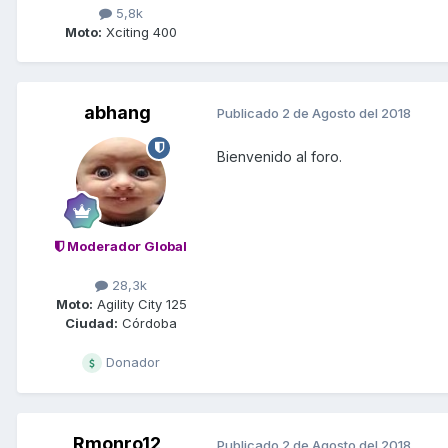
5,8k
Moto:
Xciting 400
abhang
Publicado
2 de Agosto del 2018
Bienvenido al foro.
Moderador Global
28,3k
Moto:
Agility City 125
Ciudad:
Córdoba
Donador
Rmonro12
Publicado
2 de Agosto del 2018