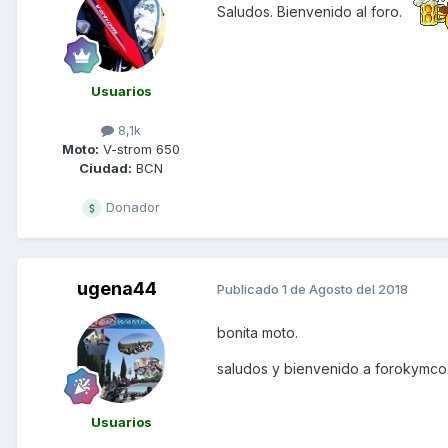
Saludos. Bienvenido al foro.
Usuarios
8,1k
Moto:
V-strom 650
Ciudad:
BCN
Donador
ugena44
Publicado
1 de Agosto del 2018
bonita moto.
saludos y bienvenido a forokymco
Usuarios