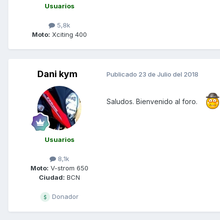
Usuarios
5,8k
Moto:
Xciting 400
Dani kym
Publicado
23 de Julio del 2018
Saludos. Bienvenido al foro.
Usuarios
8,1k
Moto:
V-strom 650
Ciudad:
BCN
Donador