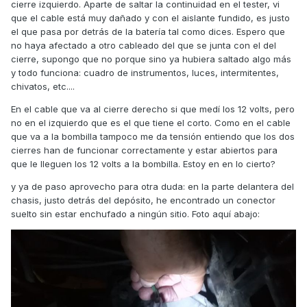
cierre izquierdo. Aparte de saltar la continuidad en el tester, vi
para la SD300i ABS
que el cable está muy dañado y con el aislante fundido, es justo
el que pasa por detrás de la batería tal como dices. Espero que
PASSWORD DOWNLOAD PARA TODOS LOS ARCHIVOS:
no haya afectado a otro cableado del que se junta con el del
batmotos.com (en minusculas)
(introducir en el rectángulo "Unlock file
cierre, supongo que no porque sino ya hubiera saltado algo más
")
y todo funciona: cuadro de instrumentos, luces, intermitentes,
Espero no incumplir ninguna norma, si es así que el
chivatos, etc....
moderador elimine los enlaces
En el cable que va al cierre derecho si que medí los 12 volts, pero
A ver, te hablo sólo viendo el esquema eléctrico, pero
no en el izquierdo que es el que tiene el corto. Como en el cable
quiero suponer que una vez los cierres del asiento están
que va a la bombilla tampoco me da tensión entiendo que los dos
abiertos, hay 2 posibilidades: que el cierre pulse ese
cierres han de funcionar correctamente y estar abiertos para
interruptor o bien que deje de pulsarlo.
que le lleguen los 12 volts a la bombilla. Estoy en en lo cierto?
Si el cierre los pulsa como si deja de pulsarlos, es como si
y ya de paso aprovecho para otra duda: en la parte delantera del
juntases los cables, por lo que deberías tener 12v. en los
chasis, justo detrás del depósito, he encontrado un conector
pulsadores.
suelto sin estar enchufado a ningún sitio. Foto aquí abajo:
Mirando más detenidamente, si en el pulsador 1 no tienes
12v. (pulsador que marco con nº 2 en el esquema y que
creo según dices es el de la cerradura izquierda) el corto
estará en el mazo de cables que pasa detrás de la batería.
Al pulsador de la otra cerradura, deberían llegarle los 12v.