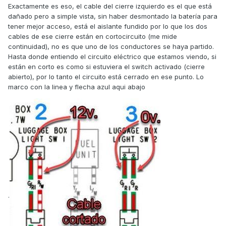
Exactamente es eso, el cable del cierre izquierdo es el que está
dañado pero a simple vista, sin haber desmontado la batería para
tener mejor acceso, está el aislante fundido por lo que los dos
cables de ese cierre están en cortocircuito (me mide
continuidad), no es que uno de los conductores se haya partido.
Hasta donde entiendo el circuito eléctrico que estamos viendo, si
están en corto es como si estuviera el switch activado (cierre
abierto), por lo tanto el circuito está cerrado en ese punto. Lo
marco con la linea y flecha azul aqui abajo
Con el tester puedes medir continuidad entre el segundo
pulsador y la bombilla (cerrando el cierre manualmente
como si estuviera el asiento cerrado, no se si me explico)
para que sepas qué lado del pulsador debes unir al otro
pulsador con un nuevo cable (o simplemente unir el que
has visto quemado).
.
Ni idea, pero yo también tengo un conector sin nada
conectado cerca de la bomba de gasolina.