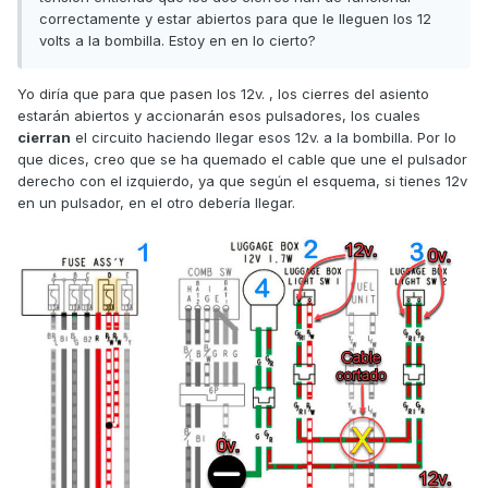
Un saludo!
correctamente y estar abiertos para que le lleguen los 12
volts a la bombilla. Estoy en en lo cierto?
Yo diría que para que pasen los 12v. , los cierres del asiento
Downtown 300i Wiring Diagram.pdf
estarán abiertos y accionarán esos pulsadores, los cuales
Unavailable
cierran
el circuito haciendo llegar esos 12v. a la bombilla. Por lo
que dices, creo que se ha quemado el cable que une el pulsador
derecho con el izquierdo, ya que según el esquema, si tienes 12v
en un pulsador, en el otro debería llegar.
Downtown 300i Wiring Diagram_2_.pdf
Unavailable