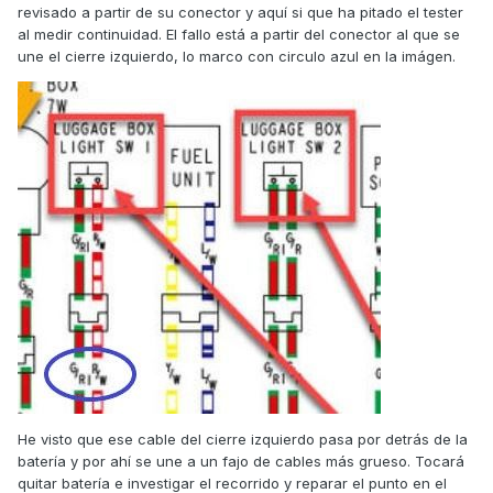
fusible de 30A (cosa que te afectaría a otras cosas) o se
revisado a partir de su conector y aquí si que ha pitado el tester
ha quemado el interruptor del asiento (uno de los 2).
al medir continuidad. El fallo está a partir del conector al que se
une el cierre izquierdo, lo marco con circulo azul en la imágen.
Si pudieras desmontar y poder medir con un tester los
voltages..
Ya dirás a ver que tal te va la cosa.
Como digo, no tengo tu modelo y cambia referente al mio,
pero si puedo ayudar en algo que esté en mi mano aquí
estoy..
Un saludo.
He visto que ese cable del cierre izquierdo pasa por detrás de la
batería y por ahí se une a un fajo de cables más grueso. Tocará
quitar batería e investigar el recorrido y reparar el punto en el