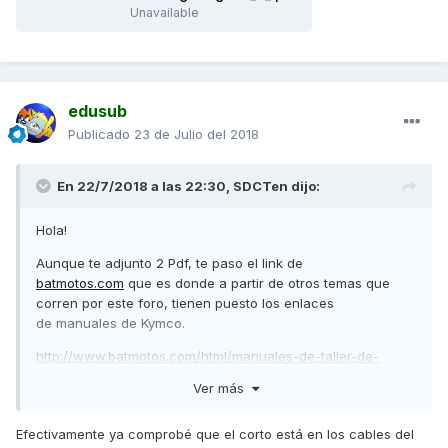
Unavailable
edusub
Publicado
23 de Julio del 2018
En 22/7/2018 a las 22:30,
SDCTen
dijo:
Hola!
Aunque te adjunto 2 Pdf, te paso el link de
batmotos.com
que es donde a partir de otros temas que
corren por este foro, tienen puesto los enlaces
de manuales de Kymco.
http://www.batmotos.com/html/manuales-de-taller-de-
motos-kymco.htm
Ver más
Este link específico es el del esquema eléctrico:
Efectivamente ya comprobé que el corto está en los cables del
Descargar Esquema eléctrico desde enlace de batmotos