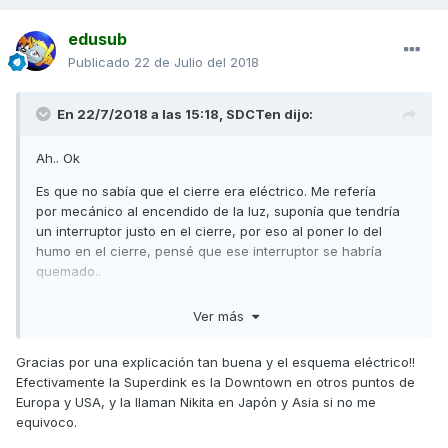
edusub
Publicado
22 de Julio del 2018
En 22/7/2018 a las 15:18,
SDCTen
dijo:
Ah.. Ok
Es que no sabía que el cierre era eléctrico. Me refería
por mecánico al encendido de la luz, suponía que tendría
un interruptor justo en el cierre, por eso al poner lo del
humo en el cierre, pensé que ese interruptor se habría
quemado..
He mirado en el foro y he descargado el esquema eléctrico
Ver más
de tu moto (aunque en inglés creo se llama Downtown 300i)
y esto es lo que creo deberías hacer:
Gracias por una explicación tan buena y el esquema eléctrico!!
Efectivamente la Superdink es la Downtown en otros puntos de
Europa y USA, y la llaman Nikita en Japón y Asia si no me
equivoco.