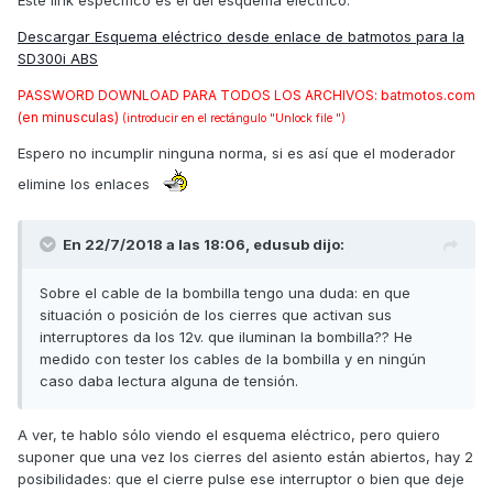
Este link específico es el del esquema eléctrico:
Descargar Esquema eléctrico desde enlace de batmotos para la
SD300i ABS
PASSWORD DOWNLOAD PARA TODOS LOS ARCHIVOS: batmotos.com
(en minusculas)
(introducir en el rectángulo "Unlock file ")
Espero no incumplir ninguna norma, si es así que el moderador
elimine los enlaces
En 22/7/2018 a las 18:06,
edusub
dijo:
Sobre el cable de la bombilla tengo una duda: en que
situación o posición de los cierres que activan sus
interruptores da los 12v. que iluminan la bombilla?? He
medido con tester los cables de la bombilla y en ningún
caso daba lectura alguna de tensión.
A ver, te hablo sólo viendo el esquema eléctrico, pero quiero
suponer que una vez los cierres del asiento están abiertos, hay 2
posibilidades: que el cierre pulse ese interruptor o bien que deje