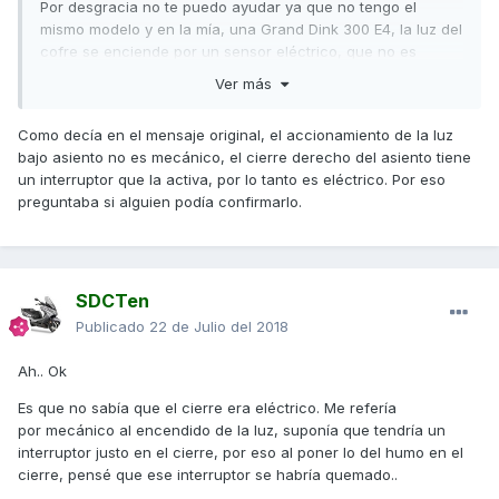
Por desgracia no te puedo ayudar ya que no tengo el
mismo modelo y en la mía, una Grand Dink 300 E4, la luz del
cofre se enciende por un sensor eléctrico, que no es
mecánico como parece ser el de la tuya por lo que
Ver más
comentas del cierre.
Eso sí, te daría un consejo que es que podrías poner el
Como decía en el mensaje original, el accionamiento de la luz
modelo de tu moto en el enunciado para que alguien con tu
bajo asiento no es mecánico, el cierre derecho del asiento tiene
mismo modelo te pueda ayudar sin tener que buscar qué
un interruptor que la activa, por lo tanto es eléctrico. Por eso
moto tienes.
preguntaba si alguien podía confirmarlo.
Un saludo y suerte!
SDCTen
Publicado
22 de Julio del 2018
Ah.. Ok
Es que no sabía que el cierre era eléctrico. Me refería
por mecánico al encendido de la luz, suponía que tendría un
interruptor justo en el cierre, por eso al poner lo del humo en el
cierre, pensé que ese interruptor se habría quemado..