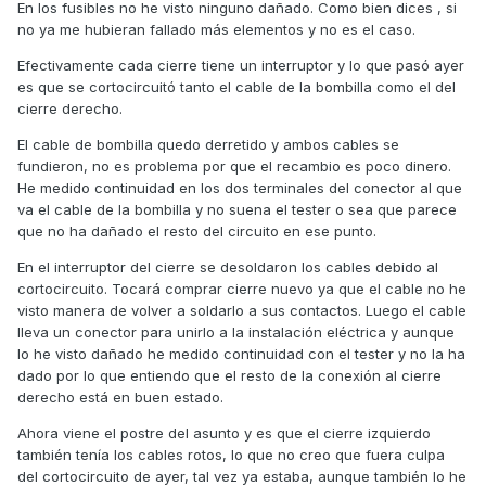
En los fusibles no he visto ninguno dañado. Como bien dices , si
no ya me hubieran fallado más elementos y no es el caso.
Efectivamente cada cierre tiene un interruptor y lo que pasó ayer
es que se cortocircuitó tanto el cable de la bombilla como el del
cierre derecho.
El cable de bombilla quedo derretido y ambos cables se
fundieron, no es problema por que el recambio es poco dinero.
He medido continuidad en los dos terminales del conector al que
va el cable de la bombilla y no suena el tester o sea que parece
que no ha dañado el resto del circuito en ese punto.
En el interruptor del cierre se desoldaron los cables debido al
cortocircuito. Tocará comprar cierre nuevo ya que el cable no he
visto manera de volver a soldarlo a sus contactos. Luego el cable
Primero mirar los fusibles.
lleva un conector para unirlo a la instalación eléctrica y aunque
Si ese es el esquema de tu moto, la única posibilidad que
lo he visto dañado he medido continuidad con el tester y no la ha
veo es que se haya estropeado uno de los 2 interruptores
dado por lo que entiendo que el resto de la conexión al cierre
que lleva en el asiento, ya que del + de la batería pasa por
derecho está en buen estado.
un fusible y de ese fusible, a parte de ir a otros circuitos, va
Ahora viene el postre del asunto y es que el cierre izquierdo
a los interruptores que encienden la bombilla.
también tenía los cables rotos, lo que no creo que fuera culpa
Si has hecho cruce en la bombilla, o se ha fundido el
del cortocircuito de ayer, tal vez ya estaba, aunque también lo he