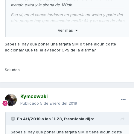
mando extra y la sirena de 120db.
Eso si, en el conce tardaron en ponerla un webo y parte del
otro porque hay que desmontar media Ak y en mano de obra
es un paston. Era la primera que montaban en una Ak y me
Ver más
cobraron 4 horas de mano de obra en el conce y
enrollandose mucho porque tardaron un monton de horas
Sabes si hay que poner una tarjeta SIM o tiene algún coste
mas. Por lo o demas estoy encantado con la alarma.
adicional? Qué tal el avisador GPS de la alarma?
http://bretto.co/es/alarma-para-moto/8-alarma-de-moto-
con-localizador-gps-w200.html
Saludos.
Kymcowaki
Publicado
5 de Enero del 2019
En 4/1/2019 a las 11:23,
fresnicola
dijo:
Sabes si hay que poner una tarjeta SIM o tiene algún coste