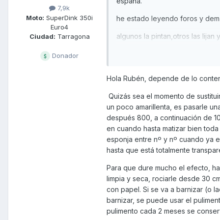
españa.
7,9k
Moto:
SuperDink 350i
he estado leyendo foros y dema
Euro4
algunos la pintan,otros las lija
Ciudad:
Tarragona
opiniones al tema y se agradecen
Donador
un saludo y gracias
Hola Rubén, depende de lo contento
Quizás sea el momento de sustituirl
un poco amarillenta, es pasarle un
después 800, a continuación de 10
en cuando hasta matizar bien toda 
esponja entre nº y nº cuando ya es
hasta que está totalmente transpar
Para que dure mucho el efecto, ha
limpia y seca, rociarle desde 30 
con papel. Si se va a barnizar (o l
barnizar, se puede usar el pulimen
pulimento cada 2 meses se conserv