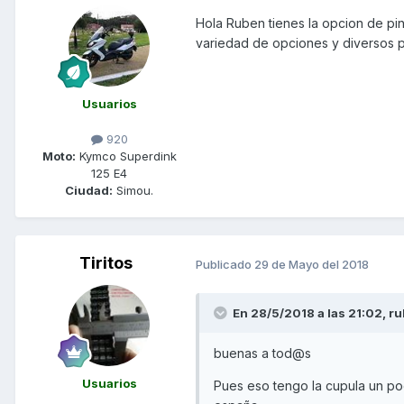
Hola Ruben tienes la opcion de pin
variedad de opciones y diversos p
Usuarios
920
Moto:
Kymco Superdink
125 E4
Ciudad:
Simou.
Tiritos
Publicado
29 de Mayo del 2018
En 28/5/2018 a las 21:02,
ru
buenas a tod@s
Usuarios
Pues eso tengo la cupula un poco 