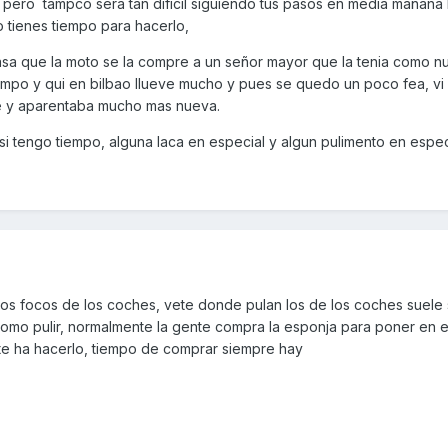
 pero tampco sera tan dificil siguiendo tus pasos en media mañana 
arnizar (o lacar) es necesario utilizar un pulimento que no contenga
 tienes tiempo para hacerlo,
r, se puede usar el pulimento Titanlux de toda la vida que contiene si
ento cada 2 meses se conservará transparente.
pasa que la moto se la compre a un señor mayor que la tenia como n
mpo y qui en bilbao llueve mucho y pues se quedo un poco fea, vi e
 dado seguro que prefieres cambiarla.
te y aparentaba mucho mas nueva.
si tengo tiempo, alguna laca en especial y algun pulimento en espec
 los focos de los coches, vete donde pulan los de los coches suele 
omo pulir, normalmente la gente compra la esponja para poner en el
ate ha hacerlo, tiempo de comprar siempre hay