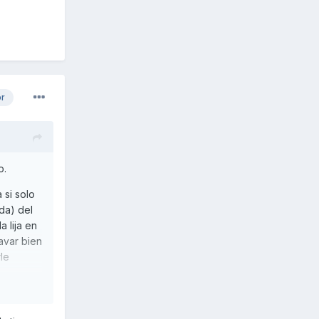
or
o.
 si solo
da) del
 lija en
avar bien
le
esté bien
eda