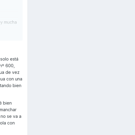
hay mucha
 solo está
 nº 600,
gua de vez
agua con una
rtando bien
é bien
 manchar
 no se va a
dola con