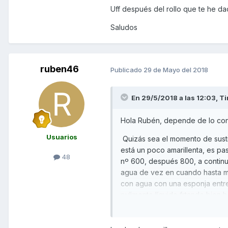
Uff después del rollo que te he da
Saludos
ruben46
Publicado
29 de Mayo del 2018
En 29/5/2018 a las 12:03,
Ti
Hola Rubén, depende de lo conte
Usuarios
Quizás sea el momento de sustitu
está un poco amarillenta, es pa
48
nº 600, después 800, a continua
agua de vez en cuando hasta mat
con agua con una esponja entre 
pulimento líquido frtando bien 
Para que dure mucho el efecto,
limpia y seca, rociarle desde 