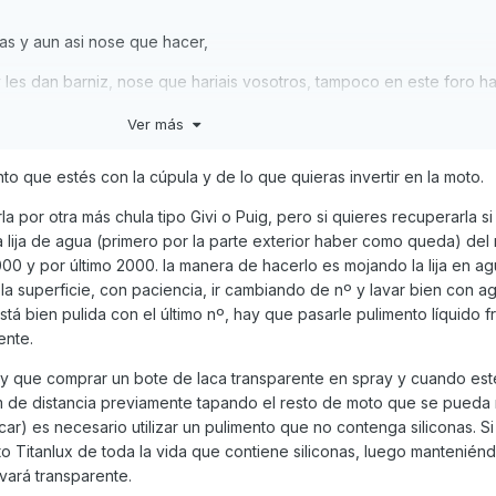
s y aun asi nose que hacer,
n y les dan barniz, nose que hariais vosotros, tampoco en este foro 
 sujerencias, valoro el trabajar poco jajajaj
Ver más
 que estés con la cúpula y de lo que quieras invertir en la moto.
a por otra más chula tipo Givi o Puig, pero si quieres recuperarla si
a lija de agua (primero por la parte exterior haber como queda) del
00 y por último 2000. la manera de hacerlo es mojando la lija en a
la superficie, con paciencia, ir cambiando de nº y lavar bien con 
tá bien pulida con el último nº, hay que pasarle pulimento líquido f
ente.
y que comprar un bote de laca transparente en spray y cuando est
cm de distancia previamente tapando el resto de moto que se pueda
acar) es necesario utilizar un pulimento que no contenga siliconas. Si
to Titanlux de toda la vida que contiene siliconas, luego mantenién
ará transparente.