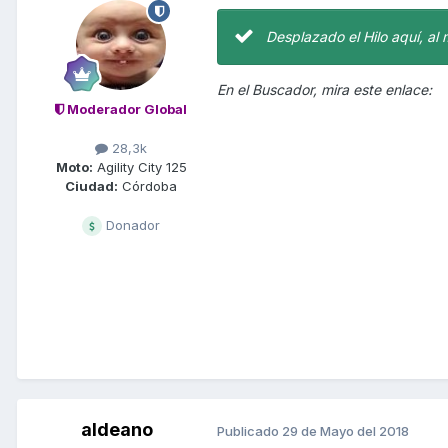
Desplazado el Hilo aquí, al 
En el Buscador, mira este enlace:
Moderador Global
28,3k
Moto:
Agility City 125
Ciudad:
Córdoba
Donador
aldeano
Publicado
29 de Mayo del 2018