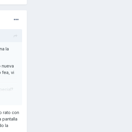
na la
o nueva
fea, vi
pecial?
o rato con
 pantalla
do la