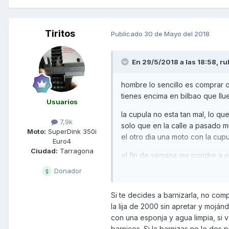
Tiritos
Publicado
30 de Mayo del 2018
En 29/5/2018 a las 18:58,
ru
hombre lo sencillo es comprar o
tienes encima en bilbao que ll
Usuarios
la cupula no esta tan mal, lo q
7,9k
solo que en la calle a pasado 
Moto:
SuperDink 350i
el otro dia una moto con la cu
Euro4
Ciudad:
Tarragona
el fin de semana me pondre a el
Donador
un saludo
Si te decides a barnizarla, no com
la lija de 2000 sin apretar y mojá
con una esponja y agua limpia, si
barnices. Si la barnizas no le des p