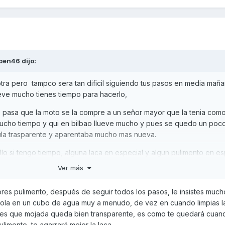
ben46
dijo:
tra pero tampco sera tan dificil siguiendo tus pasos en media maña
ueve mucho tienes tiempo para hacerlo,
ue pasa que la moto se la compre a un señor mayor que la tenia com
mucho tiempo y qui en bilbao llueve mucho y pues se quedo un poco 
pula trasparente y aparentaba mucho mas nueva.
lo si tengo tiempo, alguna laca en especial y algun pulimento en es
Ver más
pres pulimento, después de seguir todos los pasos, le insistes much
ndola en un cubo de agua muy a menudo, de vez en cuando limpias la
 ves que mojada queda bien transparente, es como te quedará cuan
ulimento, te agarrará mejor la laca.