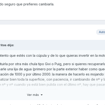
do seguro que prefieres cambiarla.
Aut
ritos
dijo:
nto que estés con la cúpula y de lo que quieras invertir en la mot
irla por otra más chula tipo Givi o Puig, pero si quieres recuperarla
sarle una lija de agua (primero por la parte exterior haber como que
ción de 1000 y por último 2000. la manera de hacerlo es mojando la
izar bien toda la superficie, con paciencia, ir cambiando de nº y l
nº y nº cuando ya está bien pulida con el último nº, hay que pasar
hasta que está totalmente transparente.
Ver más
 hay que comprar un bote de laca transparente en spray y cuando 
30 cm de distancia previamente tapando el resto de moto que se pu