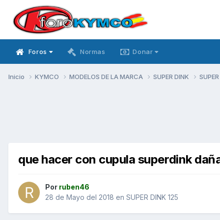
Foros
Normas
Donar
Inicio
KYMCO
MODELOS DE LA MARCA
SUPER DINK
SUPER
que hacer con cupula superdink daña
Por
ruben46
28 de Mayo del 2018
en
SUPER DINK 125