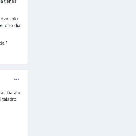
la tienes
liconas,
ueva solo
l otro dia
ial?
ser barato
 taladro