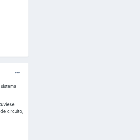
 sistema
.
tuviese
de circuito,