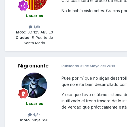
Otra cosa será el precio de este ex
No lo había visto antes. Gracias po
Usuarios
1,6k
Moto:
SD 125 ABS E3
Ciudad:
El Puerto de
Santa María
Nigromante
Publicado
31 de Mayo del 2018
Pues por mí que no sigan desarroll
que no esté bien desarrollado com
Y eso que llevo el último sistema 
inutilizado el freno trasero de lo
Usuarios
de verdad que prácticamente está i
4,8k
Moto:
Ninja 650