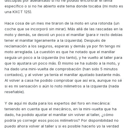
disculpas por adelantado si no he podido encontrar el tema
específico o si no he abierto este tema donde tocaba (mi moto es
una KXCT 125).
Hace cosa de un mes me tiraron de la moto en una rotonda (un
coche que se incorporó sin mirar). Más allá de las rascadas en la
moto y demás, se desvió un poco el manillar (para ir recto debías
tener el manillar ligeramente a la izquierda). Después de
reclamación a los seguros, esperas y demás ya por fin tengo mi
moto arreglada. La cuestión es que he notado que el manillar
seguía un poco a la izquierda (no tanto), y he vuelto al taller para
que lo ajustara un poco más. Él mismo se ha subido a la moto, y
ha dado una mini-vuelta de comprobación (han sido 5 minutos
contados), y al volver ya tenía el manillar ajustado bastante más.
Al volver a casa he podido comprobar que así era, aunque no sé
si es mi sensación o aún lo noto milimetros a la izquierda (nada
reseñable).
Y de aquí mi duda para los expertos del foro en mecánica:
teniendo en cuenta que el mecánico, en la mini-vuelta que ha
dado, ha podido ajustar el manillar sin volver al taller, ¿cómo
podría yo corregir esos pocos milímetros? Por disponibilidad no
puedo ahora volver al taller y si es posible hacerlo yo la verdad