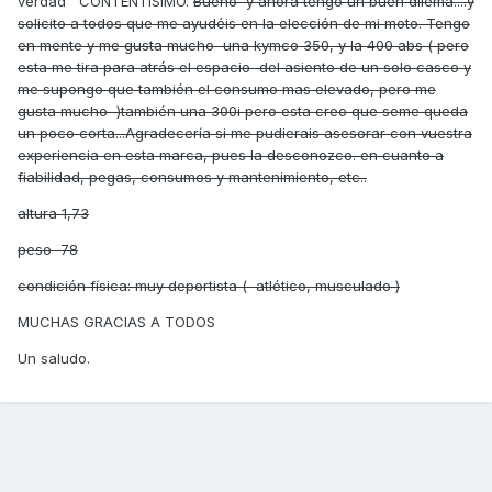
verdad CONTENTISIMO.
Bueno y ahora tengo un buen dilema....y
solicito a todos que me ayudéis en la elección de mi moto. Tengo
en mente y me gusta mucho una kymco 350, y la 400 abs ( pero
esta me tira para atrás el espacio del asiento de un solo casco y
me supongo que también el consumo mas elevado, pero me
gusta mucho )también una 300i pero esta creo que seme queda
un poco corta...Agradecería si me pudierais asesorar con vuestra
experiencia en esta marca, pues la desconozco. en cuanto a
fiabilidad, pegas, consumos y mantenimiento, etc..
altura 1,73
peso 78
condición física: muy deportista ( atlético, musculado )
MUCHAS GRACIAS A TODOS
Un saludo.