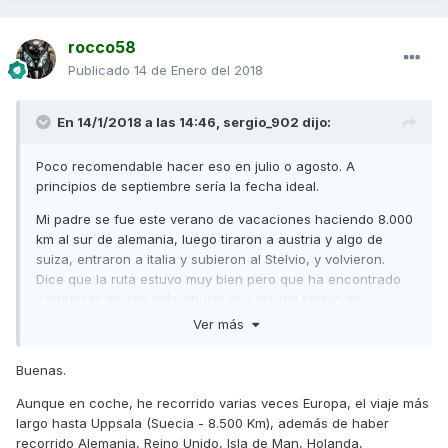
rocco58
Publicado
14 de Enero del 2018
En 14/1/2018 a las 14:46,
sergio_902
dijo:
Poco recomendable hacer eso en julio o agosto. A
principios de septiembre sería la fecha ideal.
Mi padre se fue este verano de vacaciones haciendo 8.000
km al sur de alemania, luego tiraron a austria y algo de
suiza, entraron a italia y subieron al Stelvio, y volvieron.
Dice que la ruta estuvo muy bien pero que ha encontrado
carreteras mucho más chulas que las del stelvio en
Alemania. Iban con compañeros alemanes que se conocía
Ver más
todo aquello. Si quieres te puedo pasar toda la ruta y haces
lo que te guste de ahí. Sería una pena trasponer al stelvio
Buenas.
no llegarte al lago de constanza ni la selva negra.
Aunque en coche, he recorrido varias veces Europa, el viaje más
Me quedé con ganas de ir, pero sin el carné de la moto
largo hasta Uppsala (Suecia - 8.500 Km), además de haber
grande... Este verano que ya tendré el A quiero hacer algo
recorrido Alemania, Reino Unido, Isla de Man, Holanda,