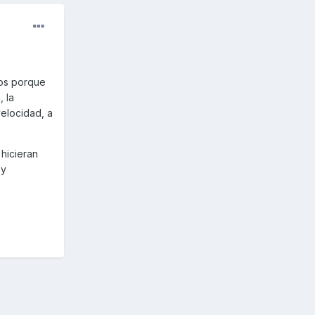
cos porque
 la
velocidad, a
 hicieran
 y