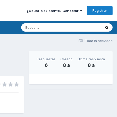
Registrar
¿Usuario existente? Conectar
Toda la actividad
Respuestas
Creado
Última respuesta
6
8 a
8 a