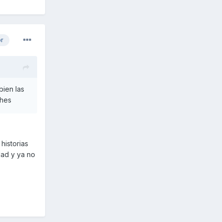
or
bien las
ches
historias
dad y ya no