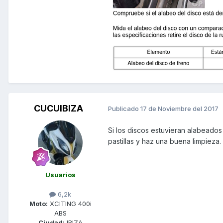
CUCUIBIZA
Publicado
17 de Noviembre del 2017
Si los discos estuvieran alabeados t
pastillas y haz una buena limpieza.
Usuarios
6,2k
Moto:
XCITING 400i
ABS
Ciudad:
IBIZA