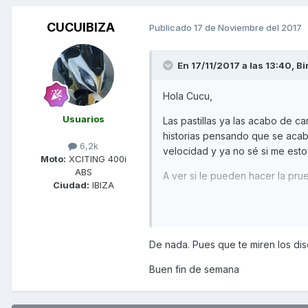
CUCUIBIZA
Publicado
17 de Noviembre del 2017
En 17/11/2017 a las 13:40,
Bi
Hola Cucu,
Usuarios
Las pastillas ya las acabo de 
historias pensando que se acaba
6,2k
velocidad y ya no sé si me est
Moto:
XCITING 400i
ABS
A ver si le pueden hacer la pru
Ciudad:
IBIZA
Un saludo y mil gracias!!!
De nada. Pues que te miren los dis
Buen fin de semana