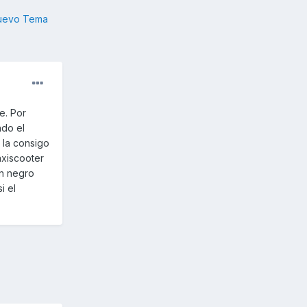
nuevo Tema
e. Por
ndo el
 la consigo
axiscooter
en negro
i el