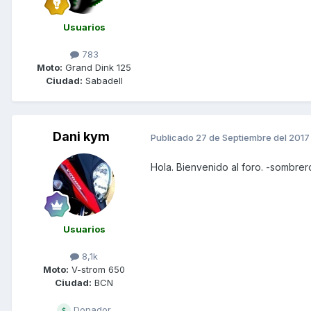
Usuarios
783
Moto:
Grand Dink 125
Ciudad:
Sabadell
Dani kym
Publicado
27 de Septiembre del 2017
Hola. Bienvenido al foro. -sombrer
Usuarios
8,1k
Moto:
V-strom 650
Ciudad:
BCN
Donador