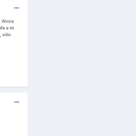
. Ahora
lla a mi
, sólo