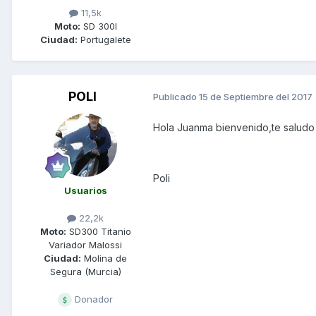
11,5k
Moto:
SD 300I
Ciudad:
Portugalete
POLI
Publicado
15 de Septiembre del 2017
Hola Juanma bienvenido,te saludo
Poli
Usuarios
22,2k
Moto:
SD300 Titanio
Variador Malossi
Ciudad:
Molina de
Segura (Murcia)
Donador