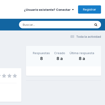
Registrar
¿Usuario existente? Conectar
Toda la actividad
Respuestas
Creado
Última respuesta
8
8 a
8 a