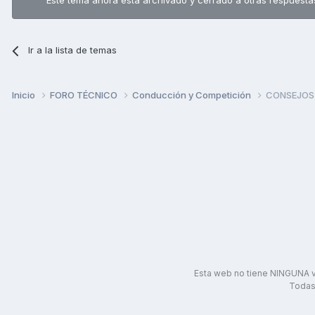
Este tema ahora está archivado y cerrado a otras respuesta
Ir a la lista de temas
Inicio
FORO TÉCNICO
Conducción y Competición
CONSEJOS
Esta web no tiene NINGUNA v
Todas