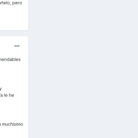
rtelo, pero
omendables
y
a le he
a muchísimo