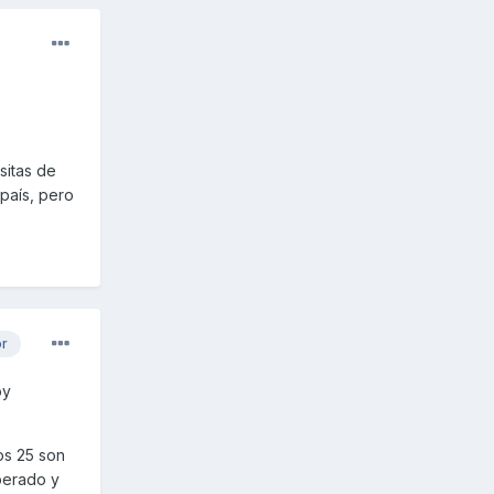
sitas de
país, pero
or
oy
os 25 son
perado y