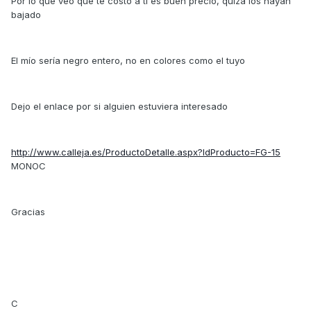
Por lo que veo que te costó a ti es buen precio, quizá los hayan
bajado
El mío sería negro entero, no en colores como el tuyo
Dejo el enlace por si alguien estuviera interesado
http://www.calleja.es/ProductoDetalle.aspx?IdProducto=FG-15
MONOC
Gracias
C