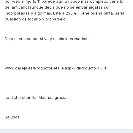
por web el hjc fs 11 parece aun un poco mas completo, tiene lo
del antivaho(aunque decis que no se empaña)gafas sol
incorporadas y algo mas. Este a 235 €. Tiene buena pinta, seria
cuestion de tocarlo y probarselo
Dejo el enlace por si va y estais interesados
www.calleja.es/ProductoDetalle.aspx?IdProducto=FS-11
Lo dicho charlilla. Muchas gracias
Saludos