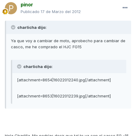
pinor
Publicado
17 de Marzo del 2012
charlicha dijo:
Ya que voy a cambiar de moto, aprobecho para cambiar de
casco, me he comprado el HJC FG15
charlicha dijo:
[attachment=8654]16022012240.jpg[/attachment]
[attachment=8653]16022012239.jpg[/attachment]
Hola Charlilla. Me podrías decir que tal te va con el casco FG -15