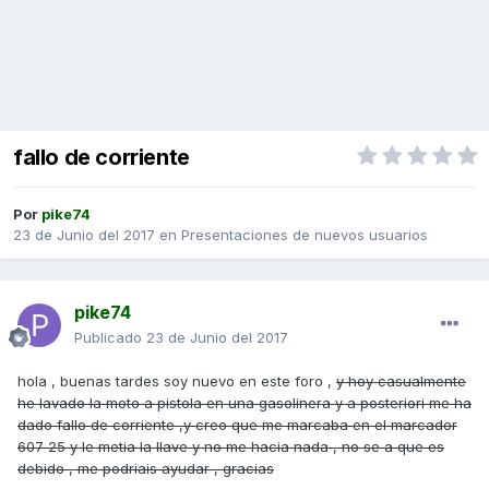
fallo de corriente
Por
pike74
23 de Junio del 2017
en
Presentaciones de nuevos usuarios
pike74
Publicado
23 de Junio del 2017
hola , buenas tardes soy nuevo en este foro ,
y hoy casualmente
he lavado la moto a pistola en una gasolinera y a posteriori me ha
dado fallo de corriente ,y creo que me marcaba en el marcador
607 25 y le metia la llave y no me hacia nada , no se a que es
debido , me podriais ayudar , gracias