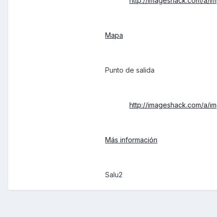
http://imageshack.com/a/
Mapa
Punto de salida
http://imageshack.com/a/i
Más información
Salu2