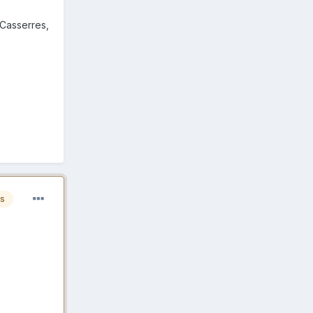
 Casserres,
es