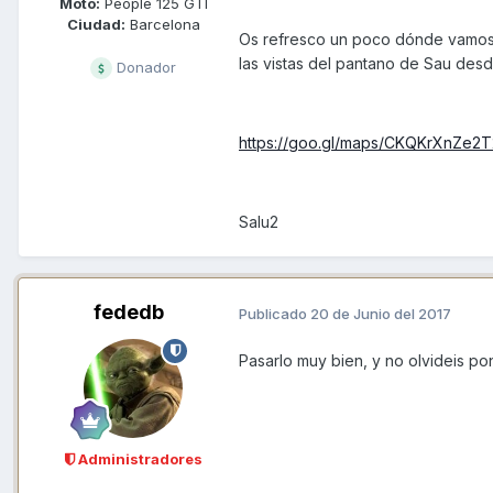
Moto:
People 125 GTI
Ciudad:
Barcelona
Os refresco un poco dónde vamos p
las vistas del pantano de Sau desde
Donador
https://goo.gl/maps/CKQKrXnZe2T
Salu2
fededb
Publicado
20 de Junio del 2017
Pasarlo muy bien, y no olvideis pon
Administradores