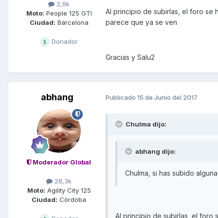
2,9k
Al principio de subirlas, el foro s
Moto:
People 125 GTI
parece que ya se ven
Ciudad:
Barcelona
Donador
Gracias y Salu2
abhang
Publicado
15 de Junio del 2017
Chulma dijo:
abhang dijo:
Moderador Global
Chulma, si has subido alguna
28,3k
Moto:
Agility City 125
Ciudad:
Córdoba
Al principio de subirlas, el for