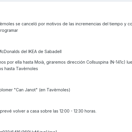
avèrnoles se canceló por motivos de las incremencias del tiempo y 
programar
 McDonalds del IKEA de Sabadell
mos por ella hasta Moià, giraremos dirección Collsuspina (N-141c) lu
os hasta Tavèrnoles
olomer "Can Janot" (en Tavèrnoles)
prevé volver a casa sobre las 12:00 - 12:30 horas.