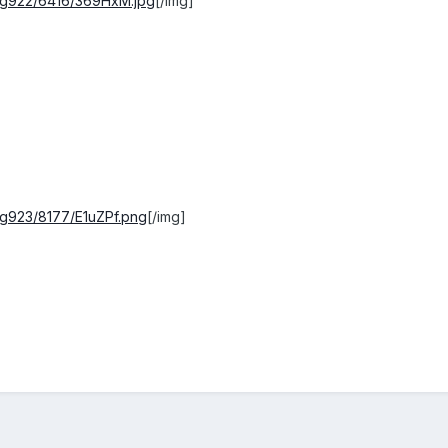
img922/6416/369HxM.jpg
[/img]
mg923/8177/E1uZPf.png
[/img]