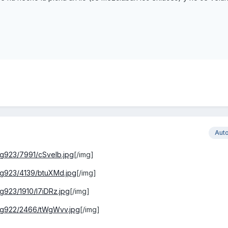
Aut
mg923/7991/cSvelb.jpg
[/img]
mg923/4139/btuXMd.jpg
[/img]
g923/1910/I7iDRz.jpg
[/img]
img922/2466/tWgWvv.jpg
[/img]