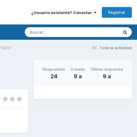
Registrar
¿Usuario existente? Conectar
7/2017
Toda la actividad
Respuestas
Creado
Última respuesta
24
9 a
9 a