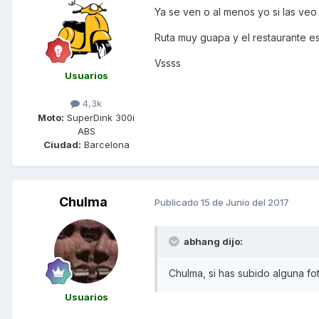
Ya se ven o al menos yo si las veo
Ruta muy guapa y el restaurante e
Vssss
Usuarios
4,3k
Moto:
SuperDink 300i
ABS
Ciudad:
Barcelona
Chulma
Publicado
15 de Junio del 2017
abhang dijo:
Chulma, si has subido alguna fo
Usuarios