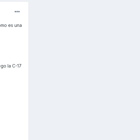
como es una
ego la C-17