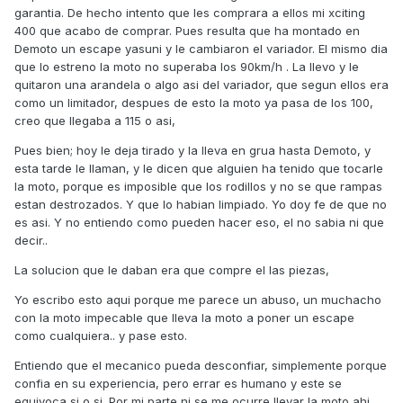
garantia. De hecho intento que les comprara a ellos mi xciting
400 que acabo de comprar. Pues resulta que ha montado en
Demoto un escape yasuni y le cambiaron el variador. El mismo dia
que lo estreno la moto no superaba los 90km/h . La llevo y le
quitaron una arandela o algo asi del variador, que segun ellos era
como un limitador, despues de esto la moto ya pasa de los 100,
creo que llegaba a 115 o asi,
Pues bien; hoy le deja tirado y la lleva en grua hasta Demoto, y
esta tarde le llaman, y le dicen que alguien ha tenido que tocarle
la moto, porque es imposible que los rodillos y no se que rampas
estan destrozados. Y que lo habian limpiado. Yo doy fe de que no
es asi. Y no entiendo como pueden hacer eso, el no sabia ni que
decir..
La solucion que le daban era que compre el las piezas,
Yo escribo esto aqui porque me parece un abuso, un muchacho
con la moto impecable que lleva la moto a poner un escape
como cualquiera.. y pase esto.
Entiendo que el mecanico pueda desconfiar, simplemente porque
confia en su experiencia, pero errar es humano y este se
equivoca si o si. Por mi parte ni se me ocurre llevar la moto ahi,