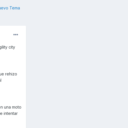
nuevo Tema
ity city
que rehizo
l
en una moto
e intentar