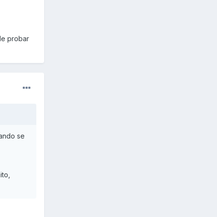
de probar
uando se
ito,