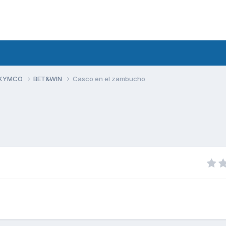
 KYMCO
BET&WIN
Casco en el zambucho