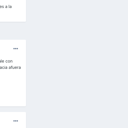
es a la
ale con
acia afuera