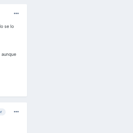
o se lo
o, aunque
or