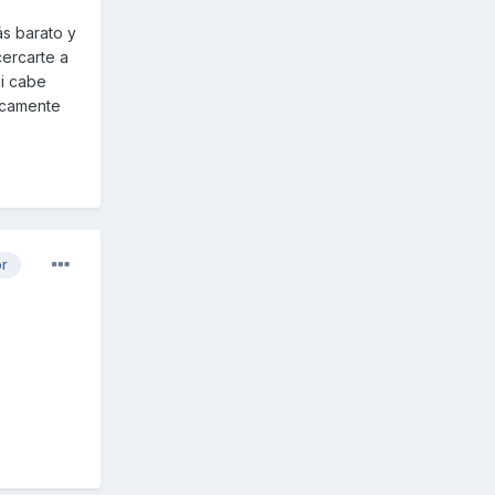
ás barato y
cercarte a
si cabe
ticamente
or