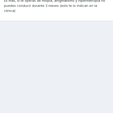
Es mas, si te operas de miopia, artigmatismo y hipermetropia no
puedes conducir durante 3 meses (esto te lo indican en la
clinica)