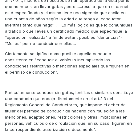
al Nº 01,,, muchos de nosotros se han operado de la vista por lo
que no necesitan llevar gafas , pero.......resulta que en el carnét
está especificado y el mismo tiene una vigencia que oscila en
una cuantia de años según la edad que tenga el conductor....
mientras tanto que hago? ..... Lo más logico es que lo comuniques
a tráfico ó que lleves un certificado médico que especifique la
"operación realizada" a fín de evitar , posibles "denuncias"-
"Multas" por no conducir con ellas....
Ciertamente se tipifica como punible aquella conducta
consistente en "conducir el vehículo incumpliendo las
condiciones restrictivas o menciones especiales que figuren en
el permiso de conducción”.
Particularmente conducir sin gafas, lentillas o similares constituye
una conducta que encaja directamente en el art.2.3 del
Reglamento General de Conductores, que impone el deber del
titular del permiso de conducir de hacerlo con "sujeción a las
menciones, adaptaciones, restricciones y otras limitaciones en
personas, vehículos o de circulación que, en su caso, figuren en
la correspondiente autorización o documento".