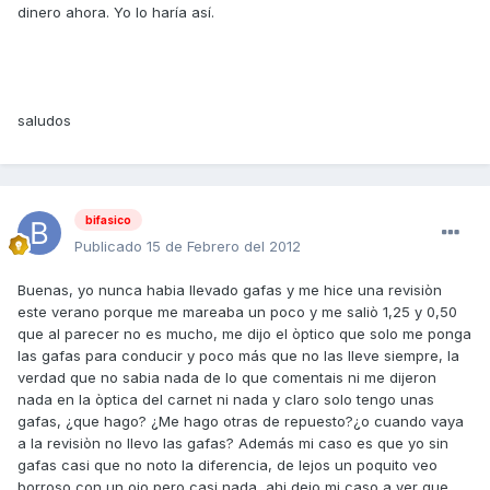
dinero ahora. Yo lo haría así.
saludos
bifasico
Publicado
15 de Febrero del 2012
Buenas, yo nunca habia llevado gafas y me hice una revisiòn
este verano porque me mareaba un poco y me saliò 1,25 y 0,50
que al parecer no es mucho, me dijo el òptico que solo me ponga
las gafas para conducir y poco más que no las lleve siempre, la
verdad que no sabia nada de lo que comentais ni me dijeron
nada en la òptica del carnet ni nada y claro solo tengo unas
gafas, ¿que hago? ¿Me hago otras de repuesto?¿o cuando vaya
a la revisiòn no llevo las gafas? Además mi caso es que yo sin
gafas casi que no noto la diferencia, de lejos un poquito veo
borroso con un ojo pero casi nada, ahi dejo mi caso a ver que