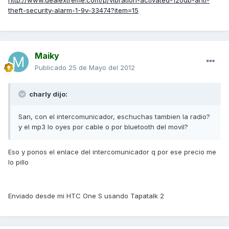
http://www.dealextreme.com/p/vibration-activated-120db-anti-
theft-security-alarm-1-9v-33474?item=15
Maiky
Publicado
25 de Mayo del 2012
charly dijo:
San, con el intercomunicador, eschuchas tambien la radio?
y el mp3 lo oyes por cable o por bluetooth del movil?
Eso y ponos el enlace del intercomunicador q por ese precio me
lo pillo
Enviado desde mi HTC One S usando Tapatalk 2