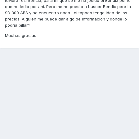
tuviera resintencia, para mi que se me ha jodido el Bendix por lo
que he ledio por ahi. Pero me he puesto a buscar Bendix para la
SD 300 ABS y no encuentro nada , ni tapoco tengo idea de los
precios. Alguien me puede dar algo de informacion y donde lo
podria pillar.?
Muchas gracias