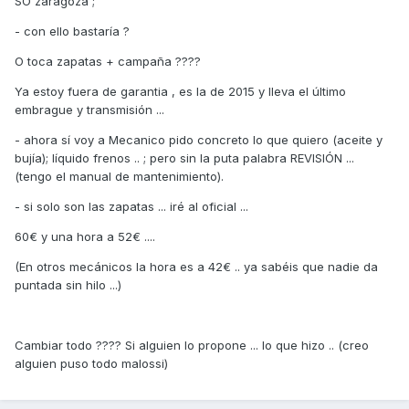
SO zaragoza ;
- con ello bastaría ?
O toca zapatas + campaña ????
Ya estoy fuera de garantia , es la de 2015 y lleva el último
embrague y transmisión ...
- ahora sí voy a Mecanico pido concreto lo que quiero (aceite y
bujía); líquido frenos .. ; pero sin la puta palabra REVISIÓN ...
(tengo el manual de mantenimiento).
- si solo son las zapatas ... iré al oficial ...
60€ y una hora a 52€ ....
(En otros mecánicos la hora es a 42€ .. ya sabéis que nadie da
puntada sin hilo ...)
Cambiar todo ???? Si alguien lo propone ... lo que hizo .. (creo
alguien puso todo malossi)