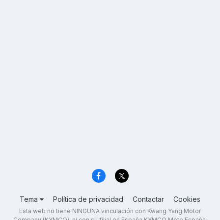
Tema
Política de privacidad
Contactar
Cookies
Esta web no tiene NINGUNA vinculación con Kwang Yang Motor
Company (KYMCO), ni con su filial en España KYMCO Moto España,