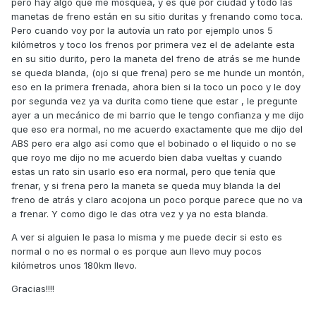
pero hay algo que me mosquea, y es que por ciudad y todo las
manetas de freno están en su sitio duritas y frenando como toca.
Pero cuando voy por la autovía un rato por ejemplo unos 5
kilómetros y toco los frenos por primera vez el de adelante esta
en su sitio durito, pero la maneta del freno de atrás se me hunde
se queda blanda, (ojo si que frena) pero se me hunde un montón,
eso en la primera frenada, ahora bien si la toco un poco y le doy
por segunda vez ya va durita como tiene que estar , le pregunte
ayer a un mecánico de mi barrio que le tengo confianza y me dijo
que eso era normal, no me acuerdo exactamente que me dijo del
ABS pero era algo así como que el bobinado o el liquido o no se
que royo me dijo no me acuerdo bien daba vueltas y cuando
estas un rato sin usarlo eso era normal, pero que tenía que
frenar, y si frena pero la maneta se queda muy blanda la del
freno de atrás y claro acojona un poco porque parece que no va
a frenar. Y como digo le das otra vez y ya no esta blanda.
A ver si alguien le pasa lo misma y me puede decir si esto es
normal o no es normal o es porque aun llevo muy pocos
kilómetros unos 180km llevo.
Gracias!!!!