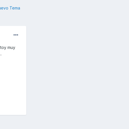
nuevo Tema
stoy muy
.