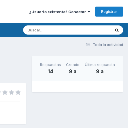
Registrar
¿Usuario existente? Conectar
Toda la actividad
Respuestas
Creado
Última respuesta
14
9 a
9 a