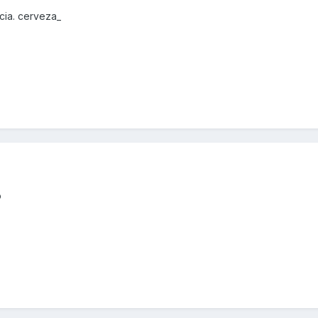
cia. cerveza_
o