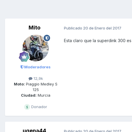
Mito
Publicado
20 de Enero del 2017
Esta claro que la superdink 300 e
Moderadores
12,9k
Moto:
Piaggio Medley S
125
Ciudad:
Murcia
Donador
ugena44
Publicado
20 de Enero del 2017