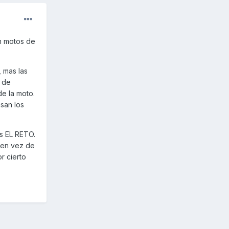
on motos de
, mas las
0 de
e la moto.
asan los
s EL RETO.
a en vez de
r cierto