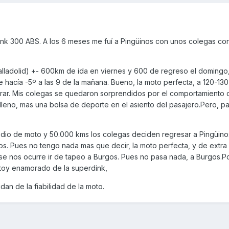
dink 300 ABS. A los 6 meses me fuí a Pingüinos con unos colegas c
-Valladolid) +- 600km de ida en viernes y 600 de regreso el domingo
ue hacía -5º a las 9 de la mañana. Bueno, la moto perfecta, a 120-13
rar. Mis colegas se quedaron sorprendidos por el comportamiento d
o lleno, mas una bolsa de deporte en el asiento del pasajero.Pero, p
dio de moto y 50.000 kms los colegas deciden regresar a Pingüino
os. Pues no tengo nada mas que decir, la moto perfecta, y de extr
se nos ocurre ir de tapeo a Burgos. Pues no pasa nada, a Burgos.Po
oy enamorado de la superdink,
an de la fiabilidad de la moto.