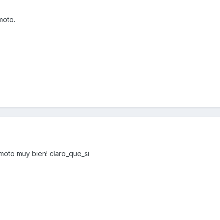
moto.
moto muy bien! claro_que_si