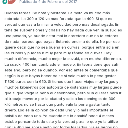
Publicado
4 de Febrero del 2017
Buenas tardes. Se nota y bastante. La moto va mucho más
sobrada. La 300 a 120 va mas forzada que la 400. Si que es
verdad que vas a la misma velocidad pero mas desahogado. En
tena de suspensiones y chasis no hay nada que ver, la suzuki es
una pasada, ya puede estar mal la carretera que no te enteras
de nada, parece que bayas flotando encima de ella. No por eso
quiere decir que no sea buena en curvas, porque entra sola en
las curvas y puedes ir muy pero muy rápido en curvas. Hay
mucha diferencia, mucho mejor la suzuki, con mucha diferencia.
La suzuki 400 han cambiado el modelo. En teoría tiene que salir
este año, pero no se cuando. Por eso antes te comentaba que
según lo que bayas hacer no se si vale mucho la pena gastar
11300 euros con la 650. Si tienes que hacer viajes muy largos y
muchos kilómetros por autopista de distancias muy largas puede
que si que valga la pena el desenbolso, pero si la quieres para ir
al trabajo moverte por la ciudad y salida los domingos de 300
kilómetros no se hasta que punto vale la pena gastar tanto
dinero. Eso es la opinión de cada uno y lo más importante el
bolsillo de cada uno. Yo cuando me la cambié hace 4 meses
estube pensando todo esto y la verdad para lo que yo la utilizo
con la 400 me sobra moto por todos los lados, viajes largos no