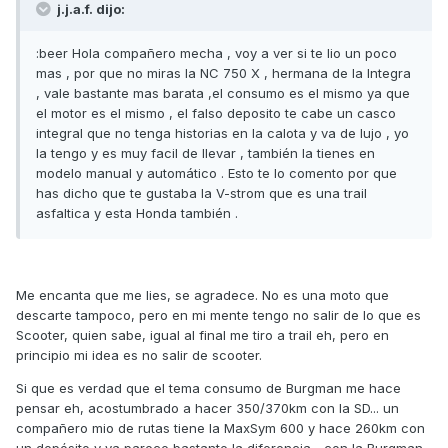
j.j.a.f. dijo:
:beer Hola compañero mecha , voy a ver si te lio un poco
mas , por que no miras la NC 750 X , hermana de la Integra
, vale bastante mas barata ,el consumo es el mismo ya que
el motor es el mismo , el falso deposito te cabe un casco
integral que no tenga historias en la calota y va de lujo , yo
la tengo y es muy facil de llevar , también la tienes en
modelo manual y automático . Esto te lo comento por que
has dicho que te gustaba la V-strom que es una trail
asfaltica y esta Honda también .
Me encanta que me lies, se agradece. No es una moto que
descarte tampoco, pero en mi mente tengo no salir de lo que es
Scooter, quien sabe, igual al final me tiro a trail eh, pero en
principio mi idea es no salir de scooter.
Si que es verdad que el tema consumo de Burgman me hace
pensar eh, acostumbrado a hacer 350/370km con la SD... un
compañero mio de rutas tiene la MaxSym 600 y hace 260km con