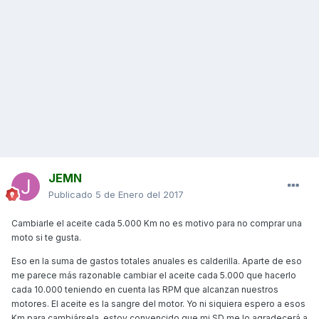
JEMN
Publicado
5 de Enero del 2017
Cambiarle el aceite cada 5.000 Km no es motivo para no comprar una
moto si te gusta.
Eso en la suma de gastos totales anuales es calderilla. Aparte de eso
me parece más razonable cambiar el aceite cada 5.000 que hacerlo
cada 10.000 teniendo en cuenta las RPM que alcanzan nuestros
motores. El aceite es la sangre del motor. Yo ni siquiera espero a esos
Km para cambiársela, estoy convencido que mi SD me lo agradecerá a