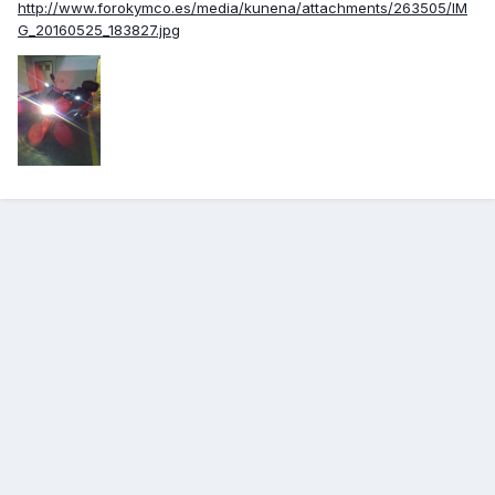
http://www.forokymco.es/media/kunena/attachments/263505/IM
G_20160525_183827.jpg