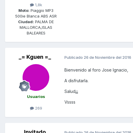
1,8k
Moto:
Piaggio MP3
500ie Blanca ABS ASR
Ciudad:
PALMA DE
MALLORCA,ISLAS
BALEARES
_= Kguen =_
Publicado
26 de Noviembre del 2016
Bienvenido al foro Jose Ignacio,
A disfrutarla.
Salud¡¡¡
Usuarios
Vssss
269
Invitado
Publicado
26 de Noviembre del 2016