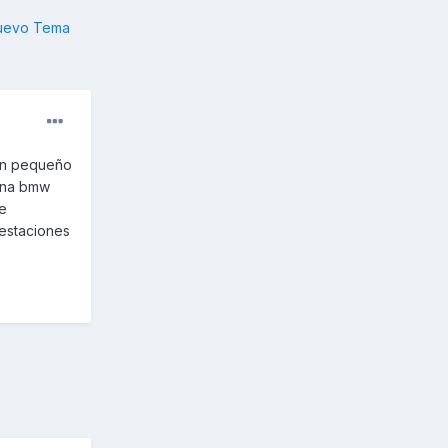
nuevo Tema
 un pequeño
 una bmw
e
restaciones