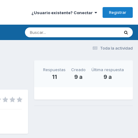
Registrar
¿Usuario existente? Conectar
Toda la actividad
Respuestas
Creado
Última respuesta
11
9 a
9 a