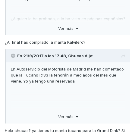
¿Alguien la ha probado, o la ha visto en páginas españolas?
Ver más
gracias
¿Al final has comprado la manta Kalvitero?
En 21/9/2017 a las 17:48,
Chucas
dijo:
En Autoservicio del Motorista de Madrid me han comentado
que la Tucano R183 la tendrán a mediados del mes que
viene. Yo ya tengo una reservada.
Enviado desde mi iPad utilizando Tapatalk Pro
Ver más
Hola chucas? ya tienes tu manta tucano para la Grand Dink? Si