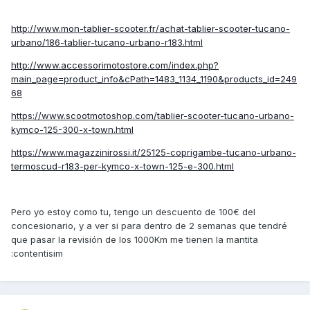
http://www.mon-tablier-scooter.fr/achat-tablier-scooter-tucano-
urbano/186-tablier-tucano-urbano-r183.html
http://www.accessorimotostore.com/index.php?
main_page=product_info&cPath=1483_1134_1190&products_id=249
68
https://www.scootmotoshop.com/tablier-scooter-tucano-urbano-
kymco-125-300-x-town.html
https://www.magazzinirossi.it/25125-coprigambe-tucano-urbano-
termoscud-r183-per-kymco-x-town-125-e-300.html
Pero yo estoy como tu, tengo un descuento de 100€ del
concesionario, y a ver si para dentro de 2 semanas que tendré
que pasar la revisión de los 1000Km me tienen la mantita
:contentisim