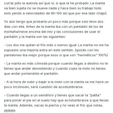
currar pillo la autovía así que sí, si que la he probado. La manta
va bien sujeta no se mueve nada y hace bien su trabajo todo
esto yendo a velocidades de 80-100 así que por ese lado chapó.
Yo aún tengo que probarla un poco más porque solo llevo dos
días con ella. Antes de la manta iba con un pantalón de los de
montaña/nieve encima del mío y las conclusiones de usar el
pantalón y la manta son las siguientes:
- Los dos me quitan el frío más o menos igual. La manta no me ha
supuesto una mejoría extra en este sentido. (quizás con los
pantalones iba mejor porque esos si que son "herméticos" 100%)
- La manta es más cómoda porque cuando llegas a destino no te
tienes que andar desvistiendo y cuando cojes la moto no tienes
que andar poniendote el pantalón.
- A la hora de subir y bajar a la moto con la manta se me hace un
poco incómodo, será cuestión de acostumbrarse.
- Cuando llegas a un semáforo y tienes que sacar la "patita"
para poner el pie en el suelo hay que acostumbrarse a que llevas
la manta. Además, sacas la pierna y no veas el frío que notas,
jajajaja.