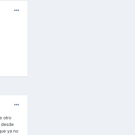
e otro
o desde
 que ya no