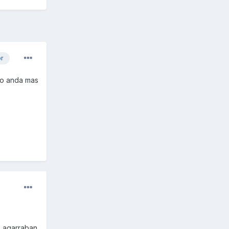
or
to anda mas
e agarraban