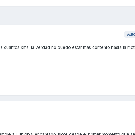
Aut
s cuantos kms, la verdad no puedo estar mas contento hasta la mo
cambie a Dunlop y encantado. Note desde el primer momento que s