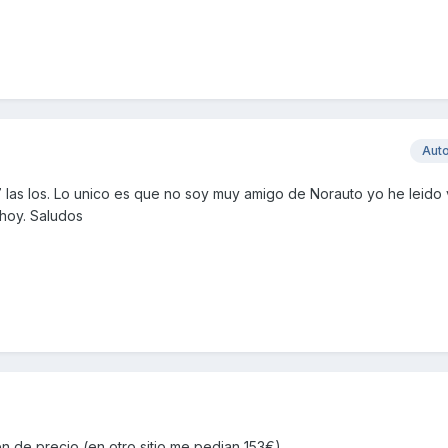
Aut
7 las los. Lo unico es que no soy muy amigo de Norauto yo he leido
hoy. Saludos
en de precio (en otro sitio me pedian 153€)