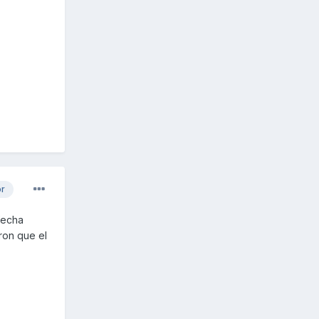
or
fecha
ron que el