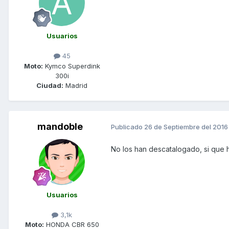
Usuarios
45
Moto:
Kymco Superdink
300i
Ciudad:
Madrid
mandoble
Publicado
26 de Septiembre del 2016
No los han descatalogado, si que 
Usuarios
3,1k
Moto:
HONDA CBR 650