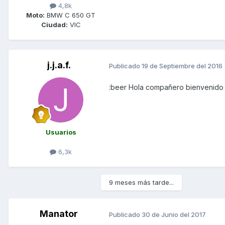
4,8k
Moto:
BMW C 650 GT
Ciudad:
VIC
j.j.a.f.
Publicado
19 de Septiembre del 2016
:beer Hola compañero bienvenido 
Usuarios
6,3k
9 meses más tarde...
Manator
Publicado
30 de Junio del 2017