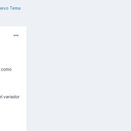
nuevo Tema
a como
l variador