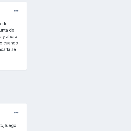
o de
junta de
o y ahora
ue cuando
ncarla se
tc, luego