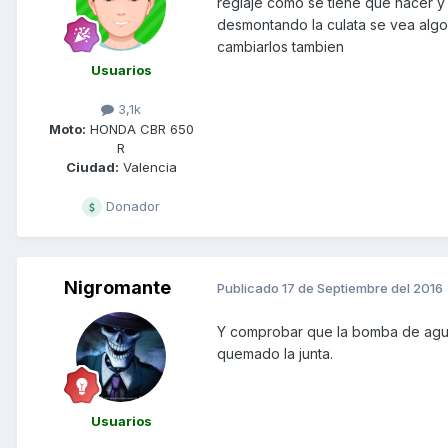
reglaje como se tiene que hacer y 
desmontando la culata se vea algo m
cambiarlos tambien
Usuarios
3,1k
Moto:
HONDA CBR 650
R
Ciudad:
Valencia
Donador
Nigromante
Publicado
17 de Septiembre del 2016
Y comprobar que la bomba de agua
quemado la junta.
Usuarios