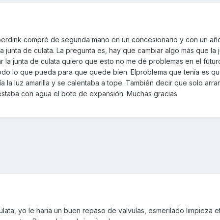
uperdink compré de segunda mano en un concesionario y con un añ
 junta de culata. La pregunta es, hay que cambiar algo más que la 
r la junta de culata quiero que esto no me dé problemas en el futur
todo lo que pueda para que quede bien. Elproblema que tenía es q
la luz amarilla y se calentaba a tope. También decir que solo arra
 estaba con agua el bote de expansión. Muchas gracias
lata, yo le haria un buen repaso de valvulas, esmerilado limpieza e