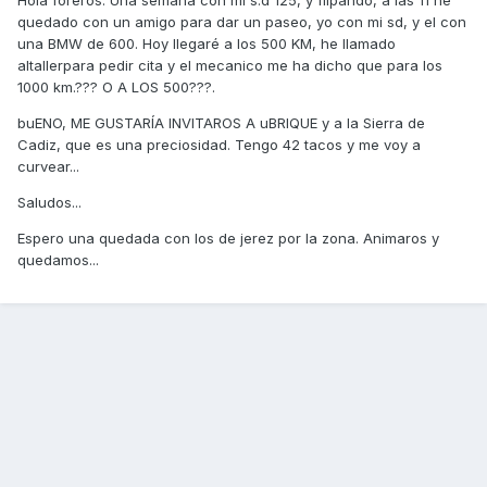
Hola foreros. Una semana con mi s.d 125, y flipando, a las 11 he
quedado con un amigo para dar un paseo, yo con mi sd, y el con
una BMW de 600. Hoy llegaré a los 500 KM, he llamado
altallerpara pedir cita y el mecanico me ha dicho que para los
1000 km.??? O A LOS 500???.
buENO, ME GUSTARÍA INVITAROS A uBRIQUE y a la Sierra de
Cadiz, que es una preciosidad. Tengo 42 tacos y me voy a
curvear...
Saludos...
Espero una quedada con los de jerez por la zona. Animaros y
quedamos...