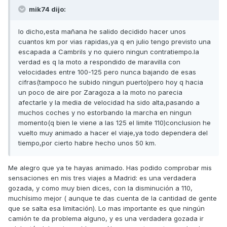
mik74 dijo:
lo dicho,esta mañana he salido decidido hacer unos
cuantos km por vias rapidas,ya q en julio tengo previsto una
escapada a Cambrils y no quiero ningun contratiempo.la
verdad es q la moto a respondido de maravilla con
velocidades entre 100-125 pero nunca bajando de esas
cifras(tampoco he subido ningun puerto)pero hoy q hacia
un poco de aire por Zaragoza a la moto no parecia
afectarle y la media de velocidad ha sido alta,pasando a
muchos coches y no estorbando la marcha en ningun
momento(q bien le viene a las 125 el limite 110)conclusion he
vuelto muy animado a hacer el viaje,ya todo dependera del
tiempo,por cierto habre hecho unos 50 km.
Me alegro que ya te hayas animado. Has podido comprobar mis
sensaciones en mis tres viajes a Madrid: es una verdadera
gozada, y como muy bien dices, con la disminución a 110,
muchísimo mejor ( aunque te das cuenta de la cantidad de gente
que se salta esa limitación). Lo mas importante es que ningún
camión te da problema alguno, y es una verdadera gozada ir