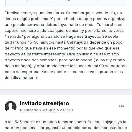
Efectivamente, siguen las obras. Sin embargo, si vas de día, no
tienes ningún problema. Y por le hecho de que puedas organizar
una posble caravana detrás tuya, nada de nada. Tu marcha es
superior siempre al de cualquier camión, y por lo tanto, te verás
"frenado" por alguno cuando se haga ese trayecto. Se suele
tardar unos 45-50 minutos hasta Calatayud ( depende un poco
del tráfico que haya en ese momento) por lo que veo que ese
trayecto es bastante interesante. Otra cosilla: hice ese mismo
trayecto hace dos semanas, pero por la noche ( a las 5 y cuarto
de la mañana), y afortunadamente las luces de mi SD se portaron
como se esperaba. Ya me contareis como os va la prueba si os
decidís a hacerla.
Invitado streetjero
Publicado
7 de Junio del 2011
a las 5:15:shock: es un poco temprano.haria fresco jajajajaja.yo lo
hare un poco mas largo,hasta un pueblo cerca del monasterio de