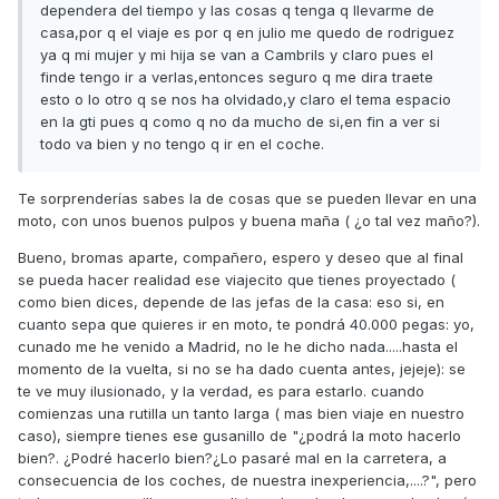
dependera del tiempo y las cosas q tenga q llevarme de
casa,por q el viaje es por q en julio me quedo de rodriguez
ya q mi mujer y mi hija se van a Cambrils y claro pues el
finde tengo ir a verlas,entonces seguro q me dira traete
esto o lo otro q se nos ha olvidado,y claro el tema espacio
en la gti pues q como q no da mucho de si,en fin a ver si
todo va bien y no tengo q ir en el coche.
Te sorprenderías sabes la de cosas que se pueden llevar en una
moto, con unos buenos pulpos y buena maña ( ¿o tal vez maño?).
Bueno, bromas aparte, compañero, espero y deseo que al final
se pueda hacer realidad ese viajecito que tienes proyectado (
como bien dices, depende de las jefas de la casa: eso si, en
cuanto sepa que quieres ir en moto, te pondrá 40.000 pegas: yo,
cunado me he venido a Madrid, no le he dicho nada.....hasta el
momento de la vuelta, si no se ha dado cuenta antes, jejeje): se
te ve muy ilusionado, y la verdad, es para estarlo. cuando
comienzas una rutilla un tanto larga ( mas bien viaje en nuestro
caso), siempre tienes ese gusanillo de "¿podrá la moto hacerlo
bien?. ¿Podré hacerlo bien?¿Lo pasaré mal en la carretera, a
consecuencia de los coches, de nuestra inexperiencia,....?", pero