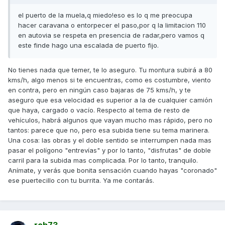
el puerto de la muela,q miedo!eso es lo q me preocupa
hacer caravana o entorpecer el paso,por q la limitacion 110
en autovia se respeta en presencia de radar,pero vamos q
este finde hago una escalada de puerto fijo.
No tienes nada que temer, te lo aseguro. Tu montura subirá a 80
kms/h, algo menos si te encuentras, como es costumbre, viento
en contra, pero en ningún caso bajaras de 75 kms/h, y te
aseguro que esa velocidad es superior a la de cualquier camión
que haya, cargado o vacío. Respecto al tema de resto de
vehículos, habrá algunos que vayan mucho mas rápido, pero no
tantos: parece que no, pero esa subida tiene su tema marinera.
Una cosa: las obras y el doble sentido se interrumpen nada mas
pasar el polígono "entrevías" y por lo tanto, "disfrutas" de doble
carril para la subida mas complicada. Por lo tanto, tranquilo.
Anímate, y verás que bonita sensación cuando hayas "coronado"
ese puertecillo con tu burrita. Ya me contarás.