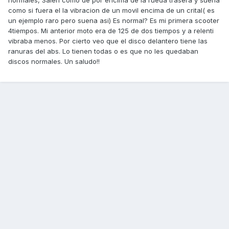
normales, Salen como de por encima de la rueda trasera y suena
como si fuera el la vibracion de un movil encima de un crital( es
un ejemplo raro pero suena asi) Es normal? Es mi primera scooter
4tiempos. Mi anterior moto era de 125 de dos tiempos y a relenti
vibraba menos. Por cierto veo que el disco delantero tiene las
ranuras del abs. Lo tienen todas o es que no les quedaban
discos normales. Un saludo!!