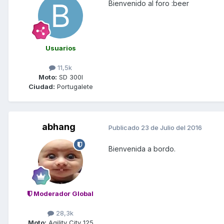
Bienvenido al foro :beer
Usuarios
11,5k
Moto:
SD 300I
Ciudad:
Portugalete
abhang
Publicado
23 de Julio del 2016
Bienvenida a bordo.
Moderador Global
28,3k
Moto:
Agility City 125