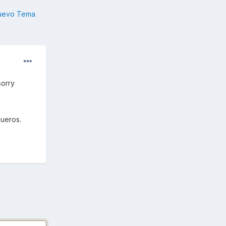
nuevo Tema
sorry
ueros.