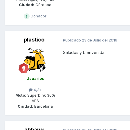
Ciudad:
Córdoba
Donador
plastico
Publicado
23 de Julio del 2016
Saludos y bienvenida
Usuarios
4,3k
Moto:
SuperDink 300i
ABS
Ciudad:
Barcelona
abhang
Publicado
23 de Julio del 2016