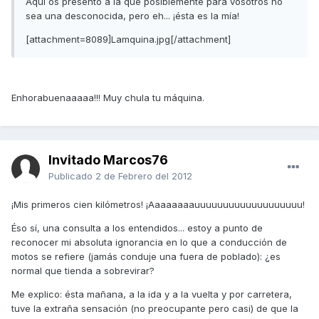
Aquí os presento a la que posiblemente para vosotros no
sea una desconocida, pero eh... ¡ésta es la mía!
[attachment=8089]Lamquina.jpg[/attachment]
Enhorabuenaaaaa!!! Muy chula tu máquina.
Invitado Marcos76
Publicado
2 de Febrero del 2012
¡Mis primeros cien kilómetros! ¡Aaaaaaaauuuuuuuuuuuuuuuuuuu!
Éso sí, una consulta a los entendidos... estoy a punto de
reconocer mi absoluta ignorancia en lo que a conducción de
motos se refiere (jamás conduje una fuera de poblado): ¿es
normal que tienda a sobrevirar?
Me explico: ésta mañana, a la ida y a la vuelta y por carretera,
tuve la extraña sensación (no preocupante pero casi) de que la