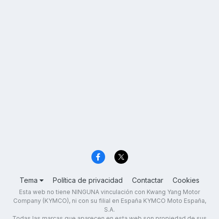
Tema
Política de privacidad
Contactar
Cookies
Esta web no tiene NINGUNA vinculación con Kwang Yang Motor
Company (KYMCO), ni con su filial en España KYMCO Moto España,
S.A.
Todas las marcas que aparecen en esta web son propiedad de sus