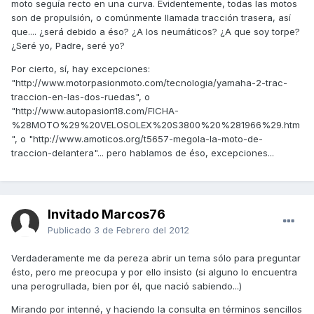
moto seguía recto en una curva. Evidentemente, todas las motos
son de propulsión, o comúnmente llamada tracción trasera, así
que.... ¿será debido a éso? ¿A los neumáticos? ¿A que soy torpe?
¿Seré yo, Padre, seré yo?
Por cierto, sí, hay excepciones:
"http://www.motorpasionmoto.com/tecnologia/yamaha-2-trac-
traccion-en-las-dos-ruedas", o
"http://www.autopasion18.com/FICHA-
%28MOTO%29%20VELOSOLEX%20S3800%20%281966%29.htm
", o "http://www.amoticos.org/t5657-megola-la-moto-de-
traccion-delantera"... pero hablamos de éso, excepciones...
Invitado Marcos76
Publicado
3 de Febrero del 2012
Verdaderamente me da pereza abrir un tema sólo para preguntar
ésto, pero me preocupa y por ello insisto (si alguno lo encuentra
una perogrullada, bien por él, que nació sabiendo...)
Mirando por intenné, y haciendo la consulta en términos sencillos